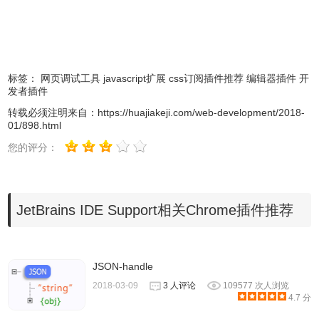
标签：
网页调试工具
javascript扩展
css订阅插件推荐
编辑器插件
开
发者插件
转载必须注明来自：
https://huajiakeji.com/web-development/2018-
01/898.html
您的评分：
JetBrains IDE Support相关Chrome插件推荐
JSON-handle
2018-03-09
3 人评论
109577 次人浏览
4.下面我们看一下如果利用
JetBrains IDE Support 调试用
4.7 分
例。