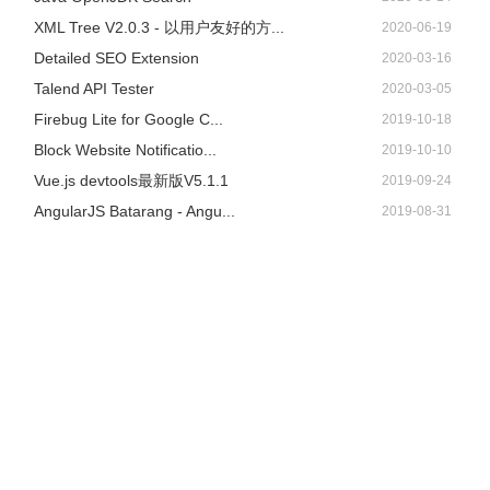
XML Tree V2.0.3 - 以用户友好的方...
2020-06-19
Detailed SEO Extension
2020-03-16
Talend API Tester
2020-03-05
Firebug Lite for Google C...
2019-10-18
Block Website Notificatio...
2019-10-10
Vue.js devtools最新版V5.1.1
2019-09-24
AngularJS Batarang - Angu...
2019-08-31