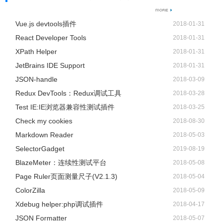
Vue.js devtools插件
2018-01-31
React Developer Tools
2018-01-31
XPath Helper
2018-01-31
JetBrains IDE Support
2018-01-31
JSON-handle
2018-03-09
Redux DevTools：Redux调试工具
2018-03-28
Test IE:IE浏览器兼容性测试插件
2018-03-25
Check my cookies
2018-08-30
Markdown Reader
2018-05-03
SelectorGadget
2019-08-19
BlazeMeter：连续性测试平台
2018-05-08
Page Ruler页面测量尺子(V2.1.3)
2018-05-04
ColorZilla
2018-05-09
Xdebug helper:php调试插件
2018-04-17
JSON Formatter
2018-05-07