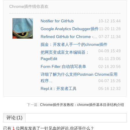
Chrome插件猜你喜欢
Collections 的办法。但是我发现 Postman 提供了
commandline 工具
Notifier for GitHub
10-12 15:44
(https://www.npmjs.com/package/newman) 你可以试一下。
Google Analytics Debugger插件
11-20 11:28
2、postman工具怎样传递csrf参数，因为好多接口都要传递
Refined GitHub for Chrome -...
07-27 11:34
这个参数，关键是取出来后，怎么传递进去，经常遇
掘金：开发者人手一个的chrome插件
到“CSRF验证失败. 相应中断”问题。
04-09 15:49
把网页变成富文本编辑器：
【答】
csrf 参数是在 header 里吗？Postman 由于是 Chrome
PageEdit
01-11 23:06
扩展的缘故能支持的 header 不多，需要安装
Form Filler:自动填写表单
02-16 20:56
Postman
Interceptor
才能自定义 header 字段。右上角那个卫
详细了解为什么支持Postman Chrome应用
星图标就是 Interceptor。
程序...
04-07 15:26
Repl.it：开发者工具
05-16 12:32
3、
MAC上postman离线安装时提示加载扩展程序出错怎么
办？
下一篇 :
Chrome插件开发教程：chrome插件基本目录结构介绍
评论:(1)
鸣谢以下参考文章作者
已有
1
位网友发表了一针见血的评论,你还等什么？