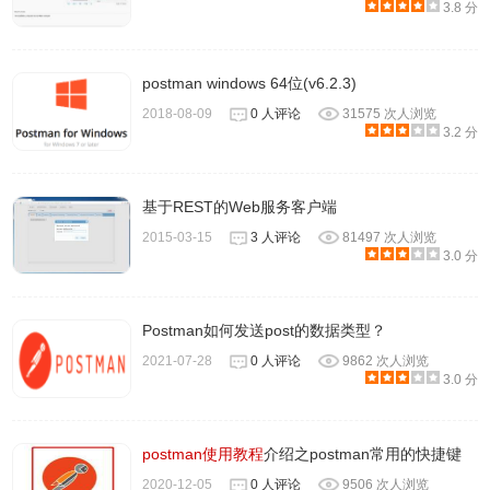
3.8 分
点击保存请求到Collection，如果要另存为的话，可以点击右
边的下箭头
设置鉴权参数，可以用OAuth之类的
postman windows 64位(v6.2.3)
自定义HTTP Header，有些因为Chrome愿意不能自定义的
2018-08-09
0 人评论
31575 次人浏览
3.2 分
需要另外装一个插件Interceptor，在16上面一行的卫星那里
设置Request body，13那里显示的就是body的内容
在发起请求之前执行的脚本，例如request body里的那两个
基于REST的Web服务客户端
random变量，就是每次请求之前临时生成的。
2015-03-15
3 人评论
81497 次人浏览
3.0 分
在收到response之后执行的测试，测试的结果会显示在17的
位置
有四种形式可以选择，form-data主要用于上传文件。x-www-
Postman如何发送post的数据类型？
form-urlencoded是表单常用的格式。raw可以用来上传JSON
2021-07-28
0 人评论
9862 次人浏览
3.0 分
数据
返回数据的格式，Pretty可以看到格式化后的JSON，Raw就
是未经处理的数据，Preview可以预览HTML页面
postman使用教程
介绍之postman常用的快捷键
点击这里把请求保存到2的位置
2020-12-05
0 人评论
9506 次人浏览