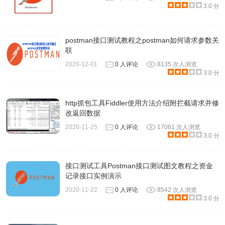
3.0 分
设置environment variables和global variables，点击右边的x
可以快速查看当前的变量。
测试执行的结果，一共几个测试，通过几个。
postman接口测试教程之postman如何请求参数关
联
这个界面就是免费版的主要内容，和其他API测试工具相
2020-12-01
0 人评论
8135 次人浏览
比，已经足够好用。如果要使用自动化测试，需要购买9.99
3.0 分
美金的Jetpacks，暂时不想购买的话可以试一下Team版
Postman。现在是可以免费试用的，不但拥有Jetpacks的功
http抓包工具Fiddler使用方法介绍附拦截请求并修
能，还能与其他账户同步Collection。
改返回数据
2020-11-25
0 人评论
17061 次人浏览
3.0 分
Postman的使用方法专题
接口测试工具Postman接口测试图文教程之资金
1.
Postman插件如何安装
记录接口实例演示
2020-11-22
0 人评论
8542 次人浏览
2.
Postman如何使用(一):导入导出和发送请求查看响应
3.0 分
3.
Postman如何使用(二)：Postman Collection的创建/使用/导