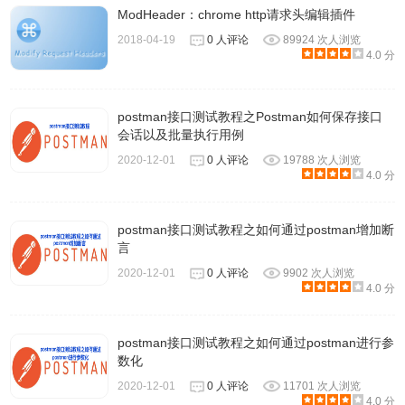
ModHeader：chrome http请求头编辑插件
在地址栏中输入chrome：// extensions。在页面顶部，检查
2018-04-19
0 人评论
89924 次人浏览
并启用开发人员模式。单击开发者模式下方的立即更新扩展
4.0 分
按钮。如下图所示：
postman接口测试教程之Postman如何保存接口
会话以及批量执行用例
2020-12-01
0 人评论
19788 次人浏览
4.0 分
postman接口测试教程之如何通过postman增加断
言
2020-12-01
0 人评论
9902 次人浏览
4.0 分
Postman的基础功能
postman接口测试教程之如何通过postman进行参
数化
postman的基础功能，官方文档介绍的是相当啰嗦，所以笔
2020-12-01
0 人评论
11701 次人浏览
4.0 分