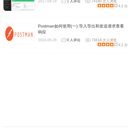
2017-08-18
1 人评论
74180 次人浏览
Restricted headers：在Postman chrome应用程序中受限的
4.2 分
header，如
如Origin和User-Agent。在
Postman Native APP
都不再受限制。
Postman如何使用(一):导入导出和发送请求查看
不要遵循重定向选项：此选项存在于本机应用程序中，以防
响应
止返回300系列响应的请求被自动重定向。以前，用户需要
2018-06-26
0 人评论
73618 次人浏览
使用拦截器扩展才能在Chrome应用中执行此操作。
4.2 分
Postman控制台：本地应用程序的最新版本也有一个内置控
制台，允许您查看API调用的网络请求详细信息。
（官方文档中还介绍了一些从Postman chrome APP切换到
Postman Native App的方法，这里就不多做介绍了，感兴趣
的朋友可以自己看！）
Postman Chrome APP自动更新的方法
Postman
的Chrome应用程序通常会自动更新。 但是，
Postman不控制Chrome应用更新流程，Chrome有时不会长
时间更新应用。要手动强制更新，请在Chrome中执行以下操
作：