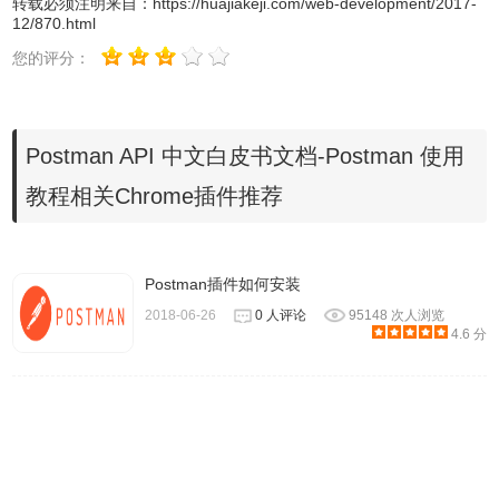
转载必须注明来自：
https://huajiakeji.com/web-development/2017-
Ubuntu 16.04上安装Postman应用程序
。
12/870.html
Postman Chrome应用程序
您的评分：
我们推荐使用
Postman Native APP
，但
Postman
也可以作为
Chrome应用程序。 以前，Postman Chrome应用程序的用户
Postman API 中文白皮书文档-Postman 使用
必须下载
Postman Interceptor
Chrome扩展程序才能在桌面浏
览器中管理Cookie和捕获请求。
教程相关Chrome插件推荐
Postman Interceptor v1.1.1
Postman插件如何安装
查
Postman Interceptor插件是一款可以帮
2018-06-26
0 人评论
95148 次人浏览
4.6 分
助用户通过Postman应用程序发送带有
浏览器Cookie请求的插件，功能类似
fiddler。
看
Postman Interceptor插件 - 通过
查
Postman发送请求