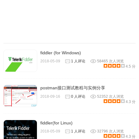
Postman Interceptor是一款可以帮助用
户通过Postman应用程序发送带有浏览
器Cookie的请求。
看
Postman Chrome应用程序只能在Chrome浏览器上运行。 要
使用Postman Chrome应用，您首先需要安装Google
Chrome。如果您已安装Chrome，请转到Chrome网上应用
fiddler (for Windows)
店的postman页面，然后点击“添加到Chrome”。下载应该需
2018-05-09
1 人评论
58465 次人浏览
要几分钟，这取决于您的网络连接。 一旦你下载了应用程
4.5 分
序，你可以启动postman。另外你可以了解一下
详细了解为
什么支持Postman Chrome应用程序已被弃用。
postman接口测试教程与实例分享
2018-09-16
0 人评论
52352 次人浏览
4.3 分
fiddler(for Linux)
2018-05-09
1 人评论
32796 次人浏览
4.3 分