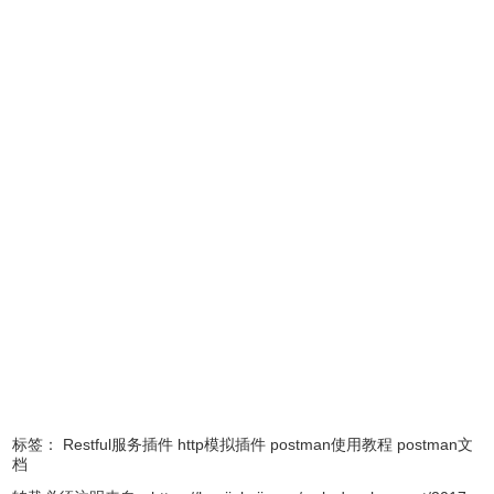
macOS安装
一旦你下载的应用程序，你可以拖动文件到“应用程序”文件
夹。 双击Postman打开应用程序。
Windows安装
下载安装文件
运行安装程序
标签：
Restful服务插件
http模拟插件
postman使用教程
postman文
Linux安装
档
Linux上的安装可能因分布而有所不同。 请参阅本指南以在