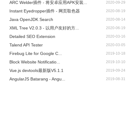
ARC Welder插件 - 将安卓应用APK安装...
2020-09-29
Instant Eyedropper插件 - 网页取色器
2020-08-19
Java OpenJDK Search
2020-08-14
XML Tree V2.0.3 - 以用户友好的方...
2020-06-19
Detailed SEO Extension
2020-03-16
Talend API Tester
2020-03-05
Firebug Lite for Google C...
2019-10-18
Block Website Notificatio...
2019-10-10
Vue.js devtools最新版V5.1.1
2019-09-24
AngularJS Batarang - Angu...
2019-08-31