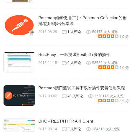
就需要每条测试一条请求了。这里我新建了一个example用
于介绍整个流程，五个API对应五条请求。这个Collection可
Postman如何使用(二)：Postman Collection的创
以通过
建/使用/导出分享等
https://www.getpostman.com/collections/c8f98a1120357e0d4
2018-06-29
1 人评论
59175 次人浏览
4.0 分
导入你自己的Postman中。
上面的黑字注册是请求的名字，如果有Request description
的话会显示在这下面。下面的蓝字是保存起来的请求结果，
RestEasy：一款测试Restful服务的插件
点击可以载入某次请求的参数和返回值。我会用这个功能给
2015-11-15
0 人评论
53652 次人浏览
4.0 分
做客户端的同事展示不同情况下的各种返回值。保存请求的
按钮在15.
选择HTTP Method的地方，各种常见的不常见的非常全。
Postman接口测试工具下载附插件安装使用教程
请求URL，两层大括号表示这是一个环境变量，可以在16的
2017-09-03
40 人评论
2620115 次人浏览
3.9 分
位置选择当前的environment，环境变量就会被替换成该
environment里variable的值。
点击可以设置URL参数的key和value
DHC - REST/HTTP API Client
点击发送请求
2015-08-14
3 人评论
184618 次人浏览