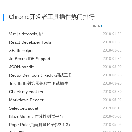
Chrome开发者工具插件热门排行
Vue.js devtools插件
2018-01-31
React Developer Tools
2018-01-31
XPath Helper
2018-01-31
JetBrains IDE Support
2018-01-31
JSON-handle
2018-03-09
Redux DevTools：Redux调试工具
2018-03-28
Test IE:IE浏览器兼容性测试插件
2018-03-25
Check my cookies
2018-08-30
Markdown Reader
2018-05-03
SelectorGadget
2019-08-19
BlazeMeter：连续性测试平台
2018-05-08
Page Ruler页面测量尺子(V2.1.3)
2018-05-04