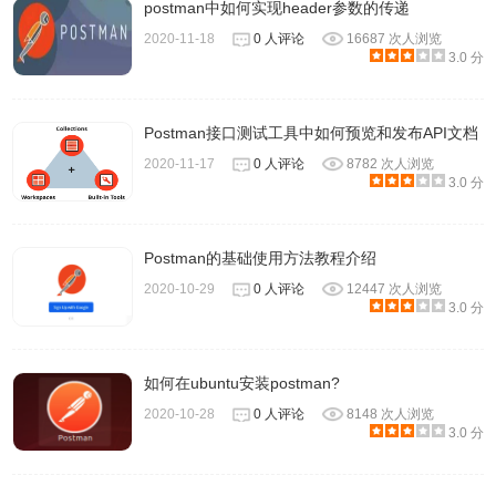
postman中如何实现header参数的传递
出分享等
2020-11-18
0 人评论
16687 次人浏览
3.0 分
4.
Postman如何使用(三)：使用数据文件
5.
Postman如何使用(四)：接口测试
Postman接口测试工具中如何预览和发布API文档
6.
postman接口测试教程与实例分享
2020-11-17
0 人评论
8782 次人浏览
3.0 分
7.
Postman使用教程之如何在不同接口之间传递参数数据
Postman的基础使用方法教程介绍
Postman常见问题整理
2020-10-29
0 人评论
12447 次人浏览
3.0 分
1、请问下我怎样能用postman工具将所有测试用例能串联起
来？最后必要改变我的用例的位置，因为我的测试用例，可
如何在ubuntu安装postman?
能之前就分类好了。
2020-10-28
0 人评论
8148 次人浏览
3.0 分
【答】
测试用例只有在一个 Collections 里或者 一个文件夹
里才能在一个 runner 里运行，没有发现一次运行多个