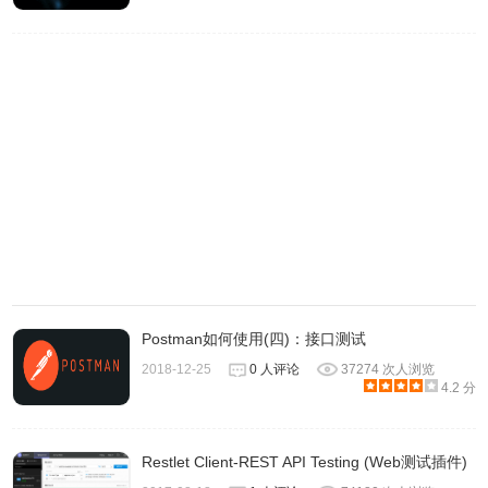
Postman Chrome APP与Native APP的区别
Postman Native APP是建立在电子Electron，并克服了
Chrome平台的一些限制。这里列出了
Postman Native APP
有的一些功能：
Cookies：Postman本机应用程序可让您直接使用Cookie。
与Postman Chrome应用程序不同，不需要单独的扩展程序
（Postman Interceptor）。
Postman如何使用(四)：接口测试
内置代-理：
Postman
本机应用程序附带一个内置代-理，您可
2018-12-25
0 人评论
37274 次人浏览
以使用它来捕获网络流量。
4.2 分
菜单栏：本机应用程序不受菜单栏的Chrome标准限制。使用
本机应用程序，您可以创建集合，切换到历史记录请求等
Restlet Client-REST API Testing (Web测试插件)
等。