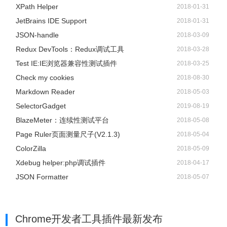
XPath Helper
2018-01-31
JetBrains IDE Support
2018-01-31
JSON-handle
2018-03-09
Redux DevTools：Redux调试工具
2018-03-28
Test IE:IE浏览器兼容性测试插件
2018-03-25
Check my cookies
2018-08-30
Markdown Reader
2018-05-03
SelectorGadget
2019-08-19
BlazeMeter：连续性测试平台
2018-05-08
Page Ruler页面测量尺子(V2.1.3)
2018-05-04
ColorZilla
2018-05-09
Xdebug helper:php调试插件
2018-04-17
JSON Formatter
2018-05-07
Chrome开发者工具插件
最新发布