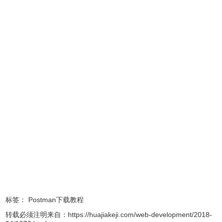
Postman本地化了。
2、下载并启动新的postman应用程序后登录到您的postman
帐户，所有的历史记录和收藏夹将自动同步。对于未登录邮
局帐户或未启用同步功能的用户，您可以导出数据并将其导
入新的本机应用。
为什么要去使用Postman应用程序？
Postman本地应用程序是免费的，就像Chrome应用程序一
样，但比Chrome应用程序更好。 本机应用涵盖了Chrome应
用和Chrome扩展的所有功能和功能，等等。 在Electron上运
行的本地应用程序克服了Chrome平台的很多限制。以前，
Postman Chrome应用程序的用户必须下载Postman
标签：
Postman下载教程
Interceptor Chrome扩展程序才能管理桌面浏览器中的
转载必须注明来自：
https://huajiakeji.com/web-development/2018-
Cookie和捕获请求。 使用本机应用程序，该功能在应用程序