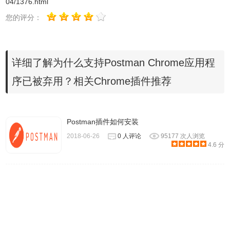
04/1376.html
本身内提供。
您的评分：
Postman本地应用程序比chrome应用程序有
哪些特点？
详细了解为什么支持Postman Chrome应用程
序已被弃用？相关Chrome插件推荐
1.COOKIES：本地应用程序可让您直接使用Cookie。 与
Chrome应用程序不同，不需要单独的扩展程序
（Interceptor）。
Postman插件如何安装
2.内置代理：本机应用程序附带内置代理，您可以使用它来
2018-06-26
0 人评论
95177 次人浏览
捕获网络流量。
4.6 分
3.限制性标题：最新版本的本机应用程序可让您发送Origin和
User-Agent等标题。 这些在Chrome应用中受到限制。
4.不要关注重定向选项：该选项存在于本机应用程序中，以
防止返回300系列响应的请求被自动重定向。 以前，用户需
要使用拦截器扩展才能在Chrome应用中执行此操作。