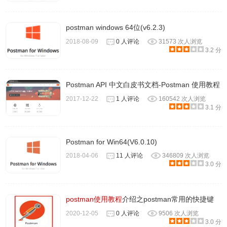
form-data和x-www-form-urlencoded有什么区
postman windows 64位(v6.2.3)
2018-08-09
0 人评论
31573 次人浏览
别呢？
3.2 分
form-data：既可以上传文件等二进制数据，也可以上传表单
Postman API 中文白皮书文档-Postman 使用教程
键值对。
2017-12-22
1 人评论
160542 次人浏览
3.1 分
x-www-form-urlencoded：只能上传键值对，不能用于文件
上传。
Postman for Win64(V6.0.10)
不同的接口参数不同，请求方式也可能不同。学习的是如何
2018-04-06
11 人评论
346809 次人浏览
3.0 分
请求的方法，方法学会了，剩下的就是多次灵活运用了。俗
话说，孰能生巧！用的多了，就会了。
postman使用教程
介绍之postman常用的快捷键
2020-12-05
0 人评论
9506 次人浏览
3.0 分