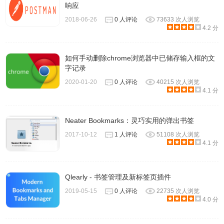
响应
2018-06-26
0 人评论
73633 次人浏览
4.2 分
如何手动删除chrome浏览器中已储存输入框的文
字记录
2020-01-20
0 人评论
40215 次人浏览
4.1 分
Neater Bookmarks：灵巧实用的弹出书签
2017-10-12
1 人评论
51108 次人浏览
4.这样就可以轻松的将
书签bookmarks导回到chrome中了！
4.1 分
Qlearly - 书签管理及新标签页插件
2019-05-15
0 人评论
22735 次人浏览
4.0 分