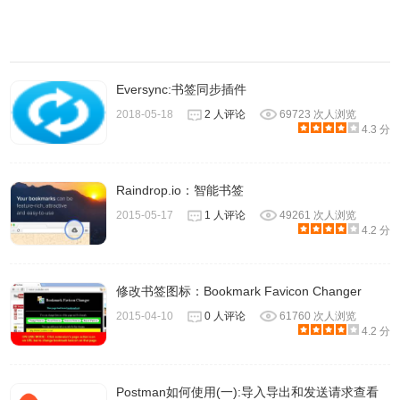
C:\Users\ZhangSan\AppData\Local\Google\Chrome\User
Data\Profile 1 这个文件夹下会有2个文件(Bookmarks，
Bookmarks.bak)，这2个文件应该也是最新的，你可以查看
具体文件内容，看看其中是否有以前的书签，如果有那更
Eversync:书签同步插件
好，直接复制到User Data文件下，替换Bookmarks文件，记
2018-05-18
2 人评论
69723 次人浏览
得把名称改成一样就行。如果2个文件都没有你想要的，那你
4.3 分
就找到Bookmarks.bak文件，右键“属性”=》“以前的版
本”=》“文件版本”，在这个列表中，选择你要恢复的日期那个
Raindrop.io：智能书签
版本，选中右键打开查看内容是否正确，记得要选择以记事
2015-05-17
1 人评论
49261 次人浏览
本打开，除非你本地安装能够打开.bak文件工具。记事本打
4.2 分
开后查看内容，如果是你想要的，就可以直接替换User Data
文件下Bookmarks文件。
修改书签图标：Bookmark Favicon Changer
2015-04-10
0 人评论
61760 次人浏览
4.2 分
Postman如何使用(一):导入导出和发送请求查看