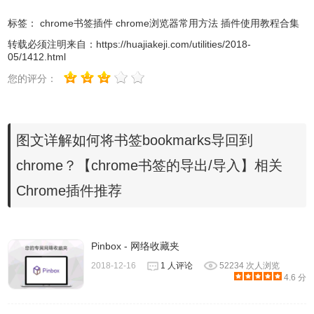
标签：
chrome书签插件
chrome浏览器常用方法
插件使用教程合集
转载必须注明来自：
https://huajiakeji.com/utilities/2018-
05/1412.html
您的评分：
3.选择chrome bookmarks的导出，就会将书签导出保存为
图文详解如何将书签bookmarks导回到
html。等我们重新装好chrome后就可以用同样的方法导入就
chrome？【chrome书签的导出/导入】相关
可以了。是不是非常的方便呢？
Chrome插件推荐
Pinbox - 网络收藏夹
2018-12-16
1 人评论
52234 次人浏览
4.6 分