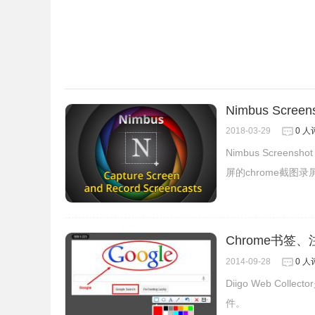
是不是特别的简单呢？相比起用扩展来截图，这个方式当
是个不错的选择。当然你也可以选择
网页截图插件
。
Nimbus Screens
2018-03-29
0 人
Nimbus Screen
屏的chrome截图
Chrome书签、注
2014-09-28
0 人
Diigo Web C
件。