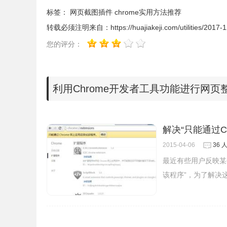
模拟工具，切换 iPhone、iPad、Nexus、Gala
标签：
网页截图插件
chrome实用方法推荐
画面截图。
转载必须注明来自：
https://huajiakeji.com/utilities/2017-
您的评分：
利用Chrome开发者工具功能进行网页
解决“只能通过C
2015-04-06
36 
最近有些用户反映某个
该程序”，为了解决