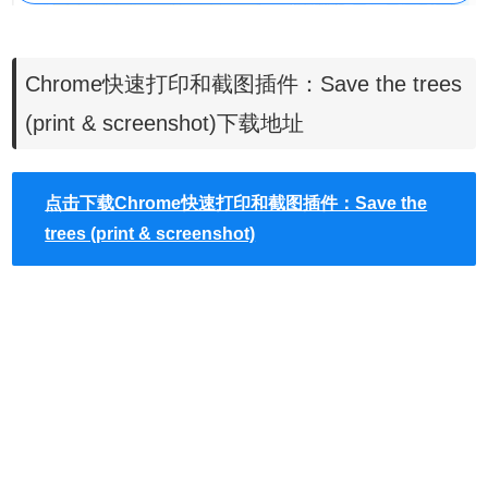
如果用户选择对网页进行截图，
Save the trees就会把整个网页
Chrome快速打印和截图插件：Save the trees
的预览图显示在一个弹出框里，用户只需要点击保存按钮就可以把整
(print & screenshot)下载地址
个网页的图片进行保存下来，这显然是普通的截图插件无法做到的，
如果用户的网页比较长，显示的字体比较小的话，还可以点击预览下
面的放大和缩放按钮调整到合适的位置来观察网页的截图效果。
点击下载Chrome快速打印和截图插件：Save the
trees (print & screenshot)