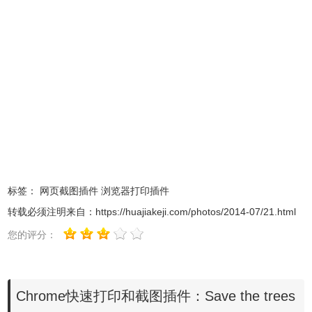
当用户选择打印网页内容的时候，
Save the trees插件就会弹出
一个打印选项的对话框，在对话框的左侧是一些打印的选项，比如选
择打印机、选择打印的页面、打印的布局、打印的页眉页脚、打印的
页边距等设置，打印的右侧是整个网页的预览图，在这个预览图中，
用户可以选择打印整个网页或者是选取网页的一部分重点内容进行打
印。当所有的准备工作完成以后就可以点击print按钮进行打印操作
了。如果用户对
Save the trees的相关打印设置选项不太熟悉的话也
可以使用Ctrl+Shift+P来启动操作系统自带的打印对话框来完成打印操
标签：
网页截图插件
浏览器打印插件
作。
转载必须注明来自：
https://huajiakeji.com/photos/2014-07/21.html
Save the trees在处理Chrome网页的部分打印和整张网页的截
您的评分：
图操作时表现的特别出色，它可以对这些“特殊”的任务做的非常的完
美。
Chrome快速打印和截图插件：Save the trees