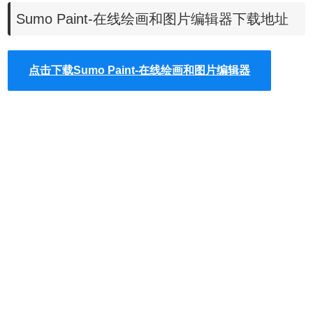
Sumo Paint-在线绘画和图片编辑器下载地址
Sumo Paint主要有以下
功能：
1、具有撤消支持的图层：
点击下载Sumo Paint-在线绘画和图片编辑器
- 11种混合模式
- 复制，合并和展平图层
- 旋转和翻转
- 缩放和平移
2、具有经典图层效果的缩放和平移图层：
- 投影
- 内部阴影
- 外部发光
- 内部发光
- 斜面
- 颜色叠加
- 笔划