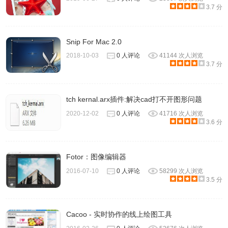
3.7 分
Snip For Mac 2.0
2018-10-03
0 人评论
41144 次人浏览
3.7 分
3、与水平相似，曲线工具可以采用输入音调，并使用任意数
量的锚点选择性地拉伸或压缩它们。如图所示：
tch kernal.arx插件:解决cad打不开图形问题
2020-12-02
0 人评论
41716 次人浏览
3.6 分
Fotor：图像编辑器
2016-07-10
0 人评论
58299 次人浏览
3.5 分
Cacoo - 实时协作的线上绘图工具