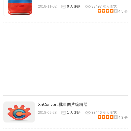
- 超过300种画笔
2018-11-02
0 人评论
38497 次人浏览
4.5 分
- 重力等高级选项和自动定位
- 笔压力通过速度检测
- 实时贝塞尔曲线平滑
- 动画画笔
- 涂抹、模糊、锐化、闪避、刻录和饱和度工具
5、具有完全撤消支持的选择工具：
- 套索
- 矩形套索
- 魔术棒
- 矩形和椭圆选择
- 边框、羽毛、展开和合同选择
6、图像增强工具包括：
XnConvert:批量图片编辑器
- 钝化蒙版
2018-09-28
1 人评论
33446 次人浏览
4.3 分
- 曲线
- 色阶