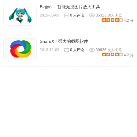
- 亮度/对比度
Bigjpg ：智能无损图片放大工具
- 色调/饱和度
2019-05-09
0 人评论
35323 次人浏览
4.2 分
-色彩平衡
- 色温
7、多个图像变换类型：
ShareX - 强大的截图软件
- 自由变换 - 缩放，旋转和倾斜和图像
2018-11-09
0 人评论
39836 次人浏览
4.2 分
- 变形变换 - 在任何方向上拉伸图像角度
- 变形变换 - 在任何方向上自由变形图像
8、形状工具包括：
- 正常和圆角矩形工具
- 圆形工具
- 饼形工具
- 多边形工具
- 普通，圆形和大型星形工具
- 线条和曲线工具
9、渐变工具：