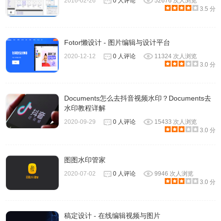
2016-02-26
0 人评论
52676 次人浏览
3.5 分
Fotor懒设计 - 图片编辑与设计平台
Sumo Paint - Online Image Editor使用方法
2020-12-12
0 人评论
11324 次人浏览
3.0 分
1、离线安装chrome插件的方法均可参照：
怎么在谷歌浏览
器中安装.crx扩展
。如果你是最新版Chrome浏览器，可以参
Documents怎么去抖音视频水印？Documents去
考
chrome 67版本后无法拖拽离线安装CRX格式插件的解决
水印教程详解
方法
。
2020-09-29
0 人评论
15433 次人浏览
3.0 分
2、下载Sumo Paint - Online Image Editor的crx文件后，打
开Chrome的扩展页面（chrome：// extensions /或按Chrome
菜单图标>更多工具>扩展程序查找），然后拖放 crx文件到
图图水印管家
扩展页面安装它；
2020-07-02
0 人评论
9946 次人浏览
3.0 分
3、点击“添加拓展程序”完成安装；
稿定设计 - 在线编辑视频与图片