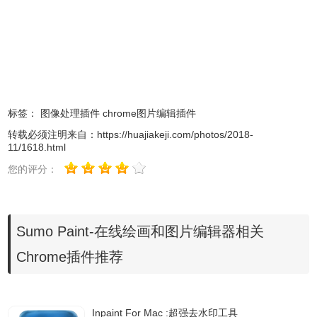
- 渐变斜角
- Gradient Glow
3、37滤镜和效果分为以下几类：
- 3D效果
- 模糊
标签：
图像处理插件
chrome图片编辑插件
- 扭曲
转载必须注明来自：
https://huajiakeji.com/photos/2018-
- 边缘检测
11/1618.html
- 灯光效果
您的评分：
- 噪点
- 像素化
- 锐化
Sumo Paint-在线绘画和图片编辑器相关
- 风格化
Chrome插件推荐
- 纹理
- 其他
4、专业绘画工具：
Inpaint For Mac :超强去水印工具