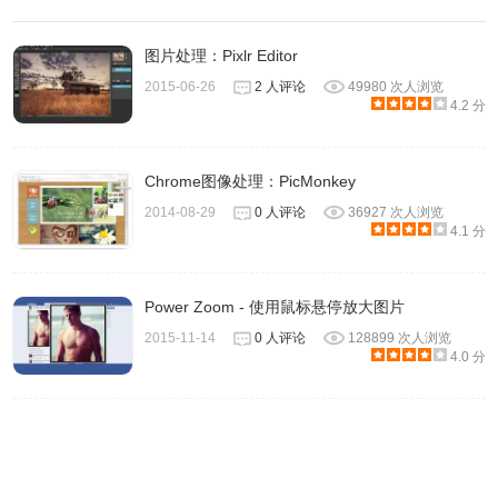
- 15种渐变类型，包括线性、径向、角度和螺旋模式
- 170种预设颜色选择
图片处理：Pixlr Editor
- 渐变是抗锯齿的！
2015-06-26
2 人评论
49980 次人浏览
4.2 分
10、克隆图章工具：
- 超过300个画笔
- 直径，不透明度和流量
Chrome图像处理：PicMonkey
- 高级选项，如散射和随机旋转
2014-08-29
0 人评论
36927 次人浏览
4.1 分
Sumo Paint的功能真是数不胜数，就不逐一介绍了，以下简
单列举几个功能来先睹为快。
Power Zoom - 使用鼠标悬停放大图片
1、
Sumo Paint
的富文本编辑器使用用户本地计算机上安装
2015-11-14
0 人评论
128899 次人浏览
4.0 分
的真实字体，文本对象可以同时缩放。