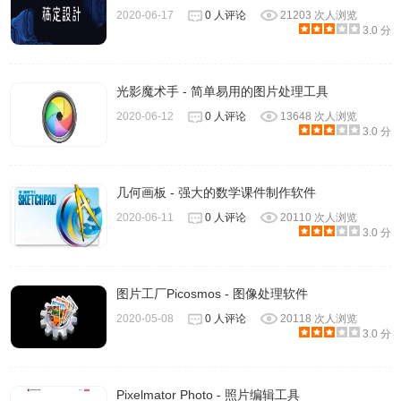
2020-06-17
0 人评论
21203 次人浏览
3.0 分
光影魔术手 - 简单易用的图片处理工具
4、安装完成后进入图片编辑器页面，你可以绘图或者打开图
2020-06-12
0 人评论
13648 次人浏览
片进行编辑。
3.0 分
几何画板 - 强大的数学课件制作软件
2020-06-11
0 人评论
20110 次人浏览
3.0 分
图片工厂Picosmos - 图像处理软件
2020-05-08
0 人评论
20118 次人浏览
3.0 分
Pixelmator Photo - 照片编辑工具
5、
Sumo Paint
不需要注册就可以使用，不过如果你注册会