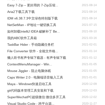
Easy 7-Zip – 更好用的 7-Zip压缩...
2021-08-14
Aria2下载工具下载
2021-08-14
IDM v6.38.7.3中文绿色特别版下载
2021-08-14
NetSetMan - IP地址一键切换工具
2021-07-15
如何卸载IntelliJ IDEA 破解补丁 Be...
2021-06-10
我的ABC软件工具箱
2021-03-16
TaskBar Hider - 手动隐藏任务栏
2021-02-01
File Converter 软件 - 全能文件格...
2021-01-14
懒人听书有声专辑下载器 - 有声专辑下载
2021-01-12
ContextMenuManager - Win...
2021-01-05
Mouse Jiggler - 阻止电脑休眠
2021-01-05
同时有前景边框、偏移边界、羽化半径等更精化抠出来的
Caps Writer 2.0 - 电脑端语音输入工具
2021-01-01
图。
Maya - Windows快速启动工具
2020-12-09
git代码版本管理工具安装和下载
2020-12-03
SuperWechatPC超级微信:微信多开工具
2020-12-02
小结
Visual Studio Code - 跨平台源...
2020-11-27