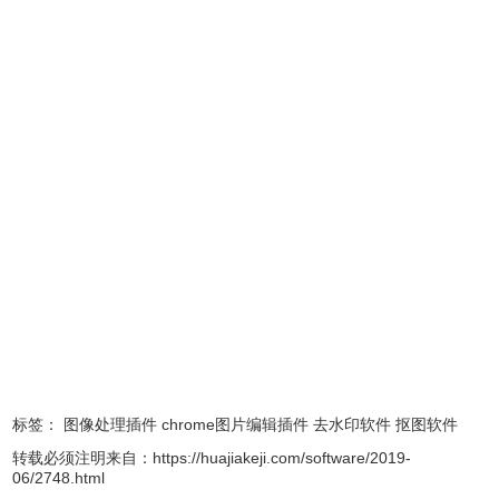
photoscissors
是一款非常容易使用超级简单的智能抠图工
具！程序实现了智能的前景与背景分割方式。程序能够准确
地覆盖你想要去除的任何一个细节区域。这无疑为许多热爱
拍照但又不精通Photoshop等专业照片修图的人提供了很多
的方便！
photoscissors(傻瓜抠图）简介
TeoreX PhotoScissors是一款智能抠图软件，前景分割实现
了从静止图像去除背景的新的智能抠图方式。软件已汉化并
标签：
图像处理插件
chrome图片编辑插件
去水印软件
抠图软件
破解，直接打开就是注册版。当你需要快速切出一个人或物
转载必须注明来自：
https://huajiakeji.com/software/2019-
体将其粘贴到另一张照片，或从相片中移除背景的日子
06/2748.html
PhotoScissors 中文版扑救。你不需要任何特殊技能或专业