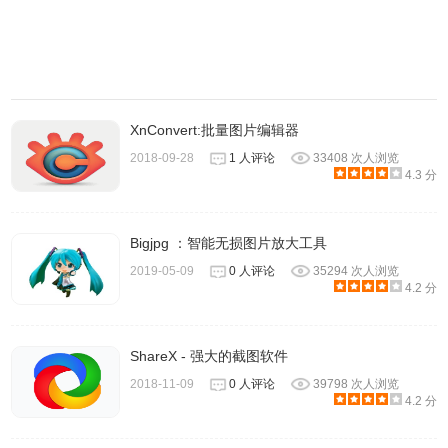
photoscissors(傻瓜抠图）的使用方法
XnConvert:批量图片编辑器
在
浏览器
上找一张图片为例
2018-09-28
1 人评论
33408 次人浏览
4.3 分
Bigjpg ：智能无损图片放大工具
2019-05-09
0 人评论
35294 次人浏览
4.2 分
ShareX - 强大的截图软件
2018-11-09
0 人评论
39798 次人浏览
4.2 分