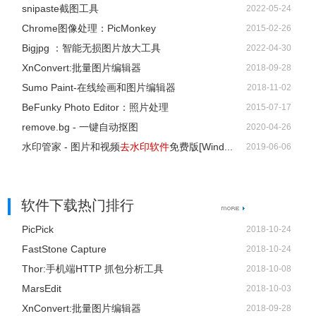
snipaste截图工具
2022-05-24
Chrome图像处理：PicMonkey
2015-02-26
Bigjpg ：智能无损图片放大工具
2022-04-30
XnConvert:批量图片编辑器
2018-09-28
Sumo Paint-在线绘画和图片编辑器
2018-11-02
BeFunky Photo Editor：照片处理
2015-07-17
remove.bg - 一键自动抠图
2020-04-26
水印管家 - 图片和视频
去水印软件
免费版[Wind...
2019-06-06
软件下载热门排行
PicPick
2018-10-24
FastStone Capture
2018-10-24
还能将你抠出来的图的黑色背影拿出来。
Thor:手机端HTTP 抓包分析工具
2018-10-08
MarsEdit
2018-10-03
XnConvert:批量图片编辑器
2018-09-28