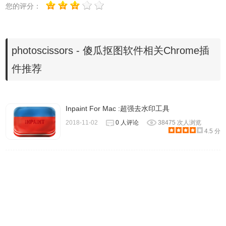
您的评分：
软件进行完美的图像片段：几下鼠标笔画产生可以用细刷子
进一步增强准确的剪切路径。
photoscissors - 傻瓜抠图软件相关Chrome插
件推荐
PhotoScissors提供了一个非常简单的方法来切割一个背景图
像。而不是试图准确地附上一个区域，在繁琐的专业图形编
辑器套索或魔术棒工具，您可以快速标记要断电的区域，你
Inpaint For Mac :超强去水印工具
想保留的区域，然后程序会自动没有休息。感谢裁剪边缘优
2018-11-02
0 人评论
38475 次人浏览
化分析，你不必去寻找像素试图选择不想要的背景。
4.5 分
PhotoScissors 1.1 汉化版容易去除背景以最小的努力!
切割出的背景从照片中是一种流行的图像编辑程序。事实
上，有几十种可能的应用：上传产品图片给eBay ，准备照片
的求职网站或交友网站，以更加美丽如画的一个或纯色代替
枯燥的背景下，创建照片的笑话，拼贴，修饰旅游照片为乐
趣或为更好的印象等等。