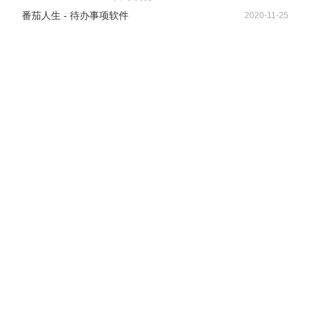
番茄人生 - 待办事项软件
2020-11-25
这个软件还是挺方便，只要背景和要抠图色彩不是很相近，
都能抠出来。虽然达不到专业水准，但值得收藏一下。以备
不时之需。