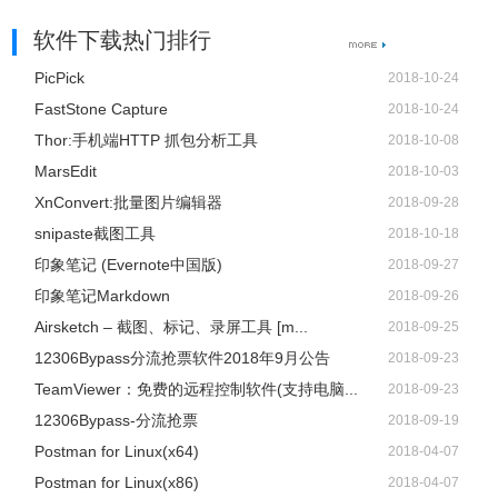
软件下载热门排行
PicPick
2018-10-24
FastStone Capture
2018-10-24
Thor:手机端HTTP 抓包分析工具
2018-10-08
MarsEdit
2018-10-03
remove.bg 一键自动抠图软件常见问题
XnConvert:批量图片编辑器
2018-09-28
snipaste截图工具
2018-10-18
1、remove.bg支持哪些网络浏览器？
印象笔记 (Evernote中国版)
2018-09-27
要使用remove.bg的所有功能，您需要一个现代化的最新
印象笔记Markdown
2018-09-26
Web浏览器。我们建议使用以下之一：
Airsketch – 截图、标记、录屏工具 [m...
2018-09-25
1）Windows，Mac，Linux支持谷歌浏览器、火狐浏览器、
12306Bypass分流抢票软件2018年9月公告
2018-09-23
苹果Safari
TeamViewer：免费的远程控制软件(支持电脑...
2018-09-23
2）谷歌安卓支持谷歌浏览器、火狐浏览器
12306Bypass-分流抢票
2018-09-19
3）苹果iOS（iPhone，iPad）Apple Safari （注意：由于技
Postman for Linux(x64)
2018-04-07
术限制，下载和编辑高分辨率图像可能无法在iOS移动设备
Postman for Linux(x86)
2018-04-07