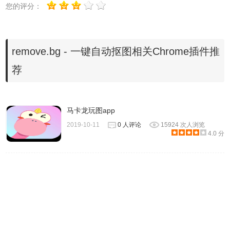
您的评分：
6、提供 PhotoShop 插件。
remove.bg 一键自动抠图软件使用方法
remove.bg - 一键自动抠图相关Chrome插件推
荐
1、Remove.bg是一个在线服务，打开网站直接上传图片，
即可得到完美去背景后的图片。
马卡龙玩图app
2019-10-11
0 人评论
15924 次人浏览
4.0 分