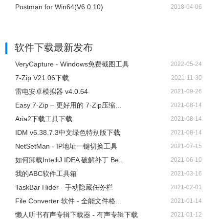
上使用）
Postman for Win64(V6.0.10)
2018-04-06
2、为什么对某些照片不起作用？
我们的AI经过训练可以识别前景并删除其他所有内容。前景
软件下载
最新发布
可以是人，产品，动物，汽车或任何其他显然是图像主要对
VeryCapture - Windows免费截图工具
2022-05-24
象的物体。
7-Zip V21.06下载
2021-11-30
3、支持哪些图像？
雷电安卓模拟器 v4.0.64
2021-09-26
Easy 7-Zip – 更好用的 7-Zip压缩...
2021-08-14
您可以上传JPG或PNG格式的任何图像，文件大小最大为12
Aria2下载工具下载
2021-08-14
MB。支持所有主题明确为前景的照片。例如，大多数人物，
IDM v6.38.7.3中文绿色特别版下载
2021-08-14
产品，动物，汽车和其他物体的照片都可以工作。
NetSetMan - IP地址一键切换工具
2021-07-15
如何卸载IntelliJ IDEA 破解补丁 Be...
2021-06-10
remove.bg官网
我的ABC软件工具箱
2021-03-16
TaskBar Hider - 手动隐藏任务栏
2021-02-01
File Converter 软件 - 全能文件格...
https://www.remove.bg
2021-01-14
懒人听书有声专辑下载器 - 有声专辑下载
2021-01-12