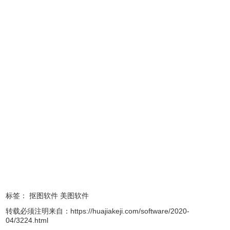
remove.bg 一键自动抠图软件功能
1、人工智能 + 机器学习，识别能力不断在进化。
2、仅需 5 秒钟就能将人物、物品从照片中抠出来。
3、提供 API，可以整合到其他工具中使用。
标签：
抠图软件
美图软件
4、网页版免安装，随处使用。
5、客户端跨平台支持 Windows、macOS、Linux，支持批
转载必须注明来自：
https://huajiakeji.com/software/2020-
04/3224.html
量处理。