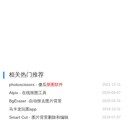
7、Remove.bg 最初只发布了网页版服务，而如今终于也提
供了 Windows、Mac、Linux 平台的电脑桌面版客户端以及
PhotoShop 插件了，支持多张图片抠图批量处理。
相关热门推荐
photoscissors - 傻瓜
抠图软件
2021-12-11
AIpix - 在线抠图工具
2020-06-07
BgEraser -自动抠去图片背景
2020-03-31
马卡龙玩图app
2019-10-11
Smart Cut - 图片背景删除和编辑
2019-07-07