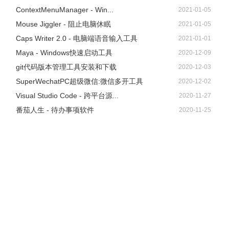
ContextMenuManager - Win...
2021-01-05
remove.bg软件Windows版V1.2.1下载地址
Mouse Jiggler - 阻止电脑休眠
2021-01-05
Caps Writer 2.0 - 电脑端语音输入工具
2021-01-01
链接:
Maya - Windows快速启动工具
2020-12-09
https://pan.baidu.com/s/1vbqIXxK8LVh6RQa2aowbYw 提取
git代码版本管理工具安装和下载
2020-12-03
码: ce86
SuperWechatPC超级微信:微信多开工具
2020-12-02
Visual Studio Code - 跨平台源...
2020-11-27
番茄人生 - 待办事项软件
2020-11-25