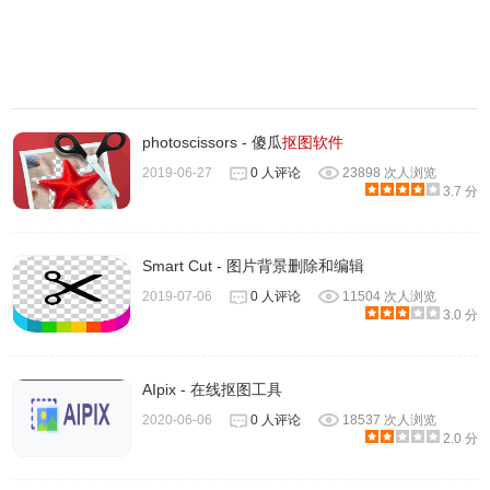
2、如果想使用Remove.bg进行图片批量处理可以在本站下
载Remove.bg桌面版，下载后直接安装，最后会需要输入来
photoscissors - 傻瓜
抠图软件
自你的「 remove.bg 」帐号的 API Key 。点击［ Get API
2019-06-27
0 人评论
23898 次人浏览
Key ］前往官方网站根据提示注册账号获取Key即可。
3.7 分
Smart Cut - 图片背景删除和编辑
2019-07-06
0 人评论
11504 次人浏览
3.0 分
AIpix - 在线抠图工具
2020-06-06
0 人评论
18537 次人浏览
2.0 分