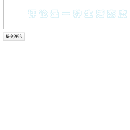
6、点击右下角的【Start】开始抠图，整个过程非常的快，
抠完后就可以在选择的输入目录内找到抠完背景的图片了。
背景抠的非常的干净真的很完美，使用Remove.bg工具可以
大大节省了抠图的时间及精力。