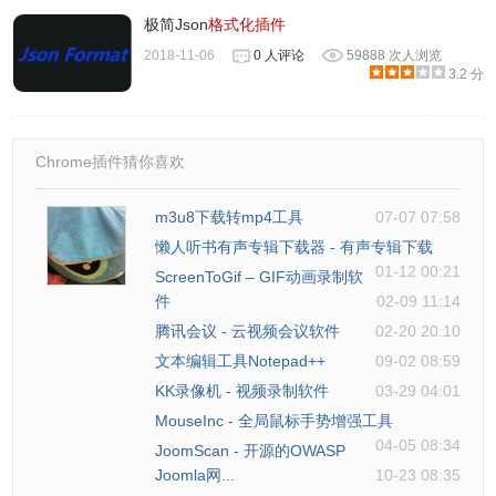
极简Json
格式化插件
3、Ventoy 最酷的地方，是成为启动 U 盘之后，还可以当普
2018-11-06
0 人评论
59888 次人浏览
3.2 分
通 U 盘使用，保存普通文件，不影响 Ventoy 功能。
4、制作好的启动 U 盘，表面上看起来还是一块普通 U 盘，
Chrome插件猜你喜欢
文件管理器里什么文件都没有，实际上，是因为 Ventoy 将 U
盘分为了两个分区，EFI 分区被隐藏，无需理会。
m3u8下载转mp4工具
07-07 07:58
懒人听书有声专辑下载器 - 有声专辑下载
01-12 00:21
ScreenToGif – GIF动画录制软
件
02-09 11:14
腾讯会议 - 云视频会议软件
02-20 20:10
5、只需要将 ISO 文件拷贝到 U 盘里即可，如图：
文本编辑工具Notepad++
09-02 08:59
KK录像机 - 视频录制软件
03-29 04:01
MouseInc - 全局鼠标手势增强工具
04-05 08:34
JoomScan - 开源的OWASP
Joomla网...
10-23 08:35