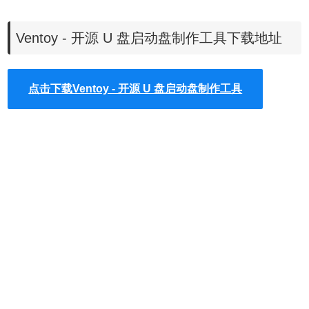
10、不只是启动，而是完整的安装过程
11、提出“Ventoy Compatible”概念
Ventoy - 开源 U 盘启动盘制作工具下载地址
12、支持插件扩展
13、支持操作系统自动安装部署(1.0.09+)
14、启动时U盘支持写保护
点击下载Ventoy - 开源 U 盘启动盘制作工具
15、不影响U盘作为普通存储介质的使用
16、版本升级时U盘文件可安全保留
17、无需跟随特定操作系统版本升级而升级
Ventoy软件使用方法
1、在本站下载Ventoy软件。