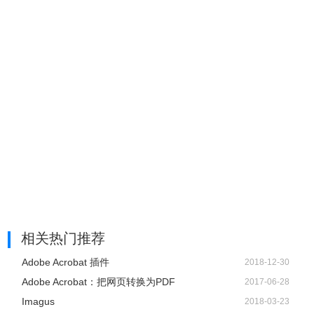
JPG图片转换成PDF文档，方便对文档进行编辑、存档、查
找修复问题。
1、首先，使用福昕高级PDF编辑器打开JPG图片文件；
相关热门推荐
2、点击顶部工具栏【主页】里的【快速OCR】功能；
Adobe Acrobat 插件
2018-12-30
Adobe Acrobat：把网页转换为PDF
2017-06-28
Imagus
2018-03-23