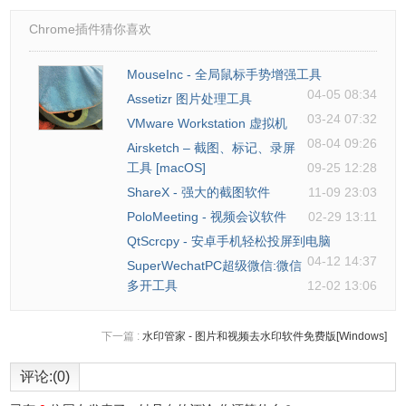
Chrome插件猜你喜欢
点击【编辑】菜单，我们选择【编辑文本】文本变为可编辑
MouseInc - 全局鼠标手势增强工具
04-05 08:34
模式，就可以像word一样自由编辑。
Assetizr 图片处理工具
03-24 07:32
VMware Workstation 虚拟机
08-04 09:26
Airsketch – 截图、标记、录屏
工具 [macOS]
09-25 12:28
ShareX - 强大的截图软件
11-09 23:03
PoloMeeting - 视频会议软件
02-29 13:11
QtScrcpy - 安卓手机轻松投屏到电脑
04-12 14:37
SuperWechatPC超级微信:微信
多开工具
12-02 13:06
下一篇 :
水印管家 - 图片和视频去水印软件免费版[Windows]
评论:(0)
将PDF转换成Word/Excel/PPT