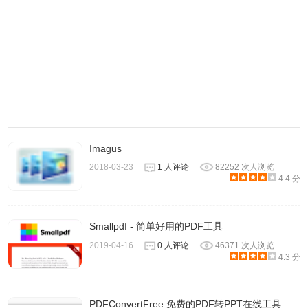
热门功能：
PDF编辑：段落编辑、样式编辑、排版编辑、页面编辑等
PDF转换：PDF转Word、PDF转Excel、PDF转PPT
PDF合并
PDF拆分
OCR文字识别，图片转PDF
Imagus
福昕PDF高级编辑器安装方法
2018-03-23
1 人评论
82252 次人浏览
4.4 分
1、解压安装包，然后双击程序，首先会释放应用程序安装
包。
Smallpdf - 简单好用的PDF工具
2019-04-16
0 人评论
46371 次人浏览
4.3 分
PDFConvertFree:免费的PDF转PPT在线工具