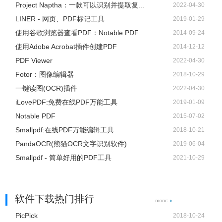
Project Naptha：一款可以识别并提取复...
2022-04-30
LINER - 网页、PDF标记工具
2019-01-29
使用谷歌浏览器查看PDF：Notable PDF
2014-09-24
使用Adobe Acrobat插件创建PDF
2014-12-12
PDF Viewer
2022-04-30
Fotor：图像编辑器
2018-10-29
一键读图(OCR)插件
2022-04-30
3、等待OCR文字识别；
iLovePDF:免费在线PDF万能工具
2019-01-09
4、待OCR文字识别完成后即可开始编辑、存档、共享；
Notable PDF
2015-07-02
5、保存PDF文档。
Smallpdf:在线PDF万能编辑工具
2018-10-21
将多个PDF合并成一个PDF文档
PandaOCR(熊猫OCR文字识别软件)
2019-06-04
Smallpdf - 简单好用的PDF工具
2021-10-29
1、顶部工具栏【页面管理】的插入功能来添加需要合并的页
面并排列；
2、也可以打开侧边栏的“查看页面缩略图”工具，点击“插入页
软件下载热门排行
面到PDF文件中”按钮，添加需要合并的页面并排列；
PicPick
2018-10-24
3、保存合并完成的PDF文档。