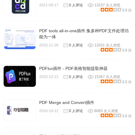
2021-09-17
0 人评论
13237 次人浏览
3.0 分
PDF tools all-in-one插件:集多种PDF文件处理功
能为一体
福昕PDF高级编辑器使用方法
2020-11-26
0 人评论
12031 次人浏览
3.0 分
因为福昕PDF高级编辑器的功能非常多，本文仅以最常用的
PDFlux插件 - PDF表格智能提取神器
PDF编辑、转换、合并为例，更多功能待你解锁。
2020-10-21
0 人评论
15367 次人浏览
PDF编辑
3.0 分
首先，打开文件，在页面中间点击打开，选择文件，打开即
PDF Merge and Convert插件
可。
2020-10-12
0 人评论
8065 次人浏览
3.0 分