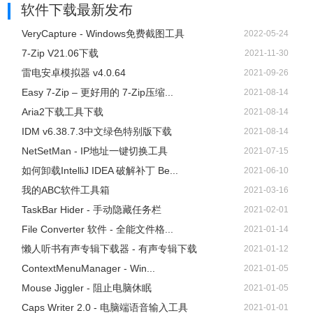
软件下载
最新发布
VeryCapture - Windows免费截图工具
2022-05-24
将网页转换为福昕PDF
7-Zip V21.06下载
2021-11-30
雷电安卓模拟器 v4.0.64
2021-09-26
软件自带将网页转换为福昕PDF的
Chrome插件
，点击扩展
Easy 7-Zip – 更好用的 7-Zip压缩...
2021-08-14
图标，你可以将网页转成PDF、附加到其他PDF、创建并邮
Aria2下载工具下载
2021-08-14
件发送。
IDM v6.38.7.3中文绿色特别版下载
2021-08-14
NetSetMan - IP地址一键切换工具
2021-07-15
如何卸载IntelliJ IDEA 破解补丁 Be...
2021-06-10
我的ABC软件工具箱
2021-03-16
TaskBar Hider - 手动隐藏任务栏
2021-02-01
File Converter 软件 - 全能文件格...
2021-01-14
懒人听书有声专辑下载器 - 有声专辑下载
2021-01-12
ContextMenuManager - Win...
2021-01-05
Mouse Jiggler - 阻止电脑休眠
2021-01-05
Caps Writer 2.0 - 电脑端语音输入工具
2021-01-01