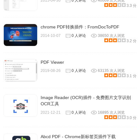
2015-04-30
0 人评论
40009 次人浏览
3.3 分
chrome PDF转换插件：FromDocToPDF
2014-10-07
0 人评论
38650 次人浏览
3.2 分
PDF Viewer
2019-08-26
0 人评论
63135 次人浏览
8、安装完成后帮助里查看软件授权信息，你会发现软件对于
3.1 分
试用用户授权直接到了2073年，是不是很给力？
Image Reader (OCR)插件 - 免费图片文字识别
OCR工具
2021-12-21
0 人评论
16895 次人浏览
3.0 分
Abcd PDF - Chrome新标签页插件下载