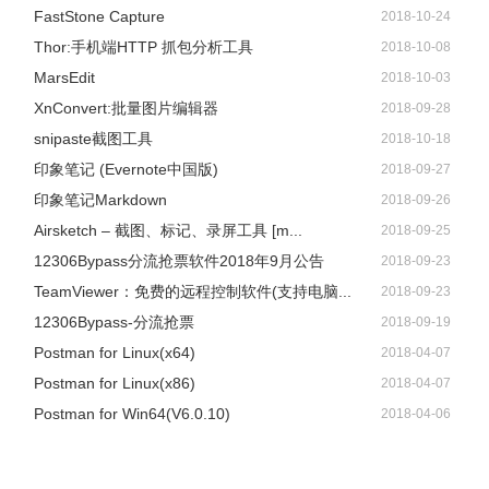
FastStone Capture
2018-10-24
将一个PDF分割成多个PDF文档
Thor:手机端HTTP 抓包分析工具
2018-10-08
MarsEdit
2018-10-03
1、顶部工具栏切换到【页面管理】标签页，点击“提取”按
XnConvert:批量图片编辑器
2018-09-28
钮，拆分分割指定页并导出另存为其他PDF文档；“拆分”按
snipaste截图工具
2018-10-18
钮可以将文档拆分成多个文件。
印象笔记 (Evernote中国版)
2018-09-27
2、也可通过侧边栏“查看页面缩略图”功能使用右键对缩略图
印象笔记Markdown
2018-09-26
进行管理；
Airsketch – 截图、标记、录屏工具 [m...
2018-09-25
3、保存拆分分割后的PDF文档。
12306Bypass分流抢票软件2018年9月公告
2018-09-23
TeamViewer：免费的远程控制软件(支持电脑...
2018-09-23
12306Bypass-分流抢票
2018-09-19
Postman for Linux(x64)
2018-04-07
Postman for Linux(x86)
2018-04-07
Postman for Win64(V6.0.10)
2018-04-06