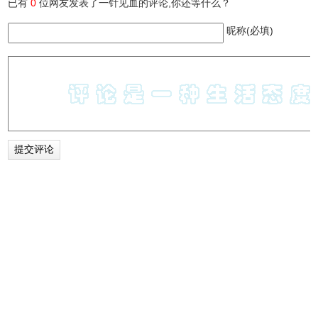
已有
0
位网友发表了一针见血的评论,你还等什么？
顶部工具栏切换到【转换】标签页，选择“到 MS Office”下拉
昵称(必填)
菜单里的“到 Word”或“到 Word 97-2003”、Excel、PPT等，
将 Word 保存到所需的位置。
将JPG图片转换成PDF文档
可以直接在福昕高级PDF编辑器中使用OCR文字识别功能将