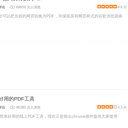
版本Chrome浏览器，首先在标签页输入
评论
89850 次人浏览
4.6 分
e扩展程序，解压你在本站下载的插件，并拖入扩展程序页即可。
bat是一款可以把当前的网页转换为PDF，并保留原有网页样式的谷歌浏览器插
 简单好用的PDF工具
评论
46385 次人浏览
4.3 分
程序包无效CRX-HEADER-INVALID”的报错信息，参照：
m提供了简单好用的线上PDF工具，现在正是推出chrome插件版供大家使用
D"解决方法
，安装好后即可使用。