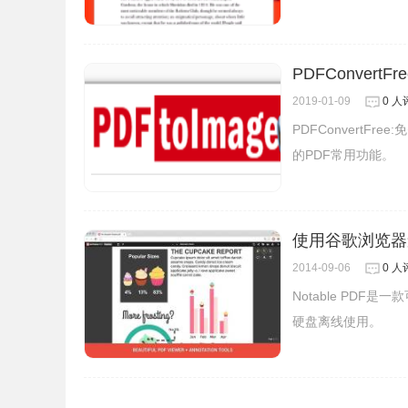
3、插件安装后会出现在
浏览器
右上方的插件栏中
PDFConvert
2019-01-09
0 人
PDFConvertF
的PDF常用功能。
使用谷歌浏览器查看
2014-09-06
0 人
Notable PD
硬盘离线使用。
4、当浏览网页时，点击右上角的PDFlux图标，