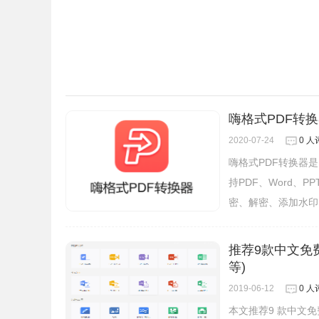
嗨格式PDF转
2020-07-24
0 人
嗨格式PDF转换器
持PDF、Word、
密、解密、添加水印
推荐9款中文免费
等)
5、然后网页中会出现”在PDFlux中打开“按钮，点击
2019-06-12
0 人
本文推荐9 款中文免