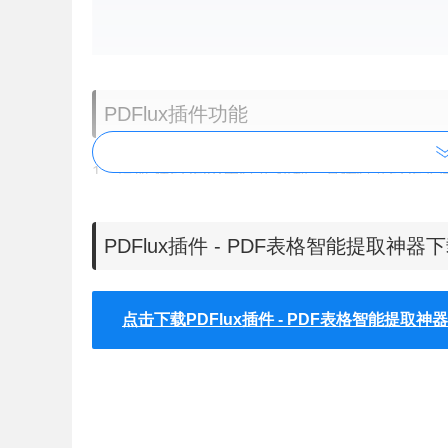
PDFlux插件功能
1、增加”在PDFlux中打开“按钮，直接打开PDF文
2、一键打开PDF，省去下载、改名、选择等繁琐
3、快捷查看历史记录，多种方式访问
PDFlux插件 - PDF表格智能提取神器
4、支持巨潮网、上交所、港交所，会支持更多网
PDFlux插件目前支持的网站
点击下载PDFlux插件 - PDF表格智能提取神器
1、巨潮资讯网
2、上交所（含科创板）
3、孔雀开屏（中国银行间交易商协会）