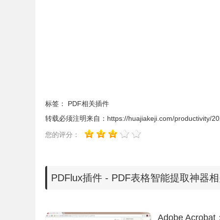
4、港交所披露易
5、东方财富网
PDFlux插件计划支持的网站
1、证监会
2、新三 板
标签：
PDF相关插件
3、上海清算所
转载必须注明来自：
https://huajiakeji.com/productivity/
4、中国外汇交易中心暨全国银行间同业拆借中心
5、北京金融资产交易所
您的评分：
6、中国债券信息网
7、新加坡交易所
8、美国证监会SEC
PDFlux插件 - PDF表格智能提取神器
PDFlux插件安装使用
Adobe Acro