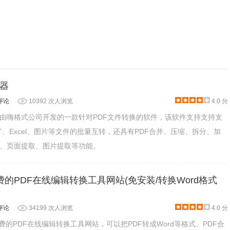
换器
评论
10392 次人浏览
4.0 分
是由嗨格式公司​开发的一款针对PDF文件转换的软件，该软件支持支持支
PPT、Excel、图片等文件的批量互转，还具有PDF合并、压缩、拆分、加
、页面提取、图片提取等功能。
的PDF在线编辑转换工具网站(免安装/转换Word格式
”在PDFlux中打开“按钮，对应的PDF文件即会上传到PDFlux。
评论
34199 次人浏览
4.0 分
费的PDF在线编辑转换工具网站，可以把PDF转成Word等格式、PDF合