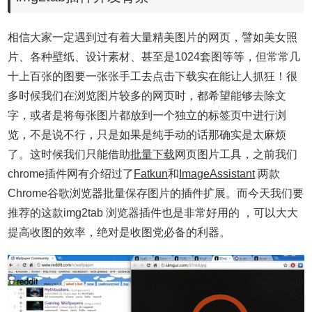
相信大家一定遇到过有着大量精美图片的网页，譬如美女照
片、各种壁纸、设计素材、甚至是1024套图等等，但常常几
十上百张的图要一张张手工去点击下载实在能让人抓狂！
很
多时候我们在浏览图片较多的网页时，都希望能够去除文
字，或者是将每张图片都放到一个独立的标签页中进行浏
览，不是说不行，只是如果是纯手动的话那确实是太麻烦
了。这时候我们只能借助
批量下载
网页图片工具，之前我们
chrome插件网有介绍过了
Fatkun
和
ImageAssistant
两款
Chrome谷歌浏览器批量保存图片的插件扩展
。而今天我们要
推荐的这款
img2tab 浏览器插件也是非常好用的 ，可以大大
提高收图的效率，绝对是收图党必备的利器
。