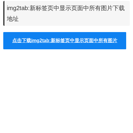
录/相册列表等网页上，你也可以利用它一键将图片全部提取
img2tab:新标签页中显示页面中所有图片下载
到一处而不需一个个去点击。
地址
img2tab插件使用方法
点击下载img2tab:新标签页中显示页面中所有图片
1.
img2tab插件安装
如果你可以访问谷歌商店那就是最好了，选择在线安装即
可，但是大多数的我们都无法访问谷歌商店，所以我们一般
都选择离线安装，故离线安装img2tab的方法参照：
怎么在谷
歌浏览器中安装.crx扩展名的离线Chrome插件
？
2.安装img2tab插件成功后在网页的鼠标右键菜单上就多了一
个名为「img2tab」的菜单选项，里面有两种图片显示方式，
分别是「Actual Images」以及「Linked Images」。Actual
Images就是列出页面中的所有图片到一个标签页中，而如果