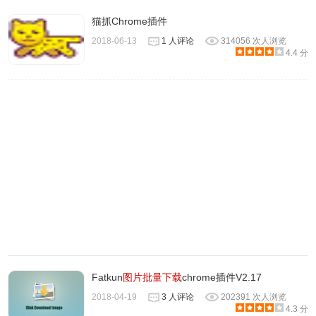
3、当然，在抓取出图片之后，我们也是可以利用浏览器的页
猫抓Chrome插件
面存储为...的功能将全部图片收下实现“曲线”批量下载的。
2018-06-13
1 人评论
314056 次人浏览
4、img2tab 支持chrome 和 Firefox 浏览器，安装之后会在网
4.4 分
页右键菜单中出现，里面有两种图片显示方式，分别是
「Actual Images」以及「Linked Images」。前者是提取页
面上实际显示的图片，后者是提取链接所指向的图片 (如很多
页面上实际显示缩略图，但缩略图会有链接指向原图，该功
能则会提取原图)。另外 single tab 的意思是在一个标签页显
示全部图片，而无 single tab 的选项则是为每一张图片新建
一个标签页。
Fatkun
图片批量下载
chrome插件V2.17
2018-04-19
3 人评论
202391 次人浏览
4.3 分