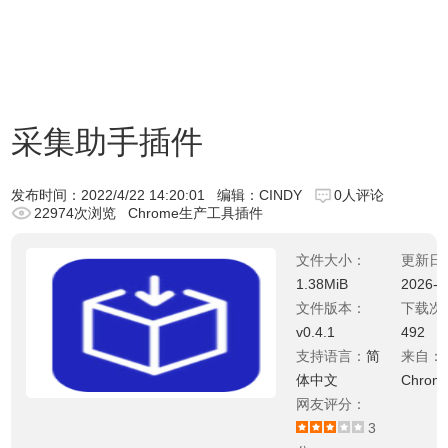
采集助手插件
发布时间：
2022/4/22 14:20:01
编辑：CINDY
0人评论
22974次浏览
Chrome生产工具插件
文件大小：
更新日
1.38MiB
2026-0
文件版本：
下载次
v0.4.1
492
支持语言：
简
来自：
体中文
Chro
网友评分：
3