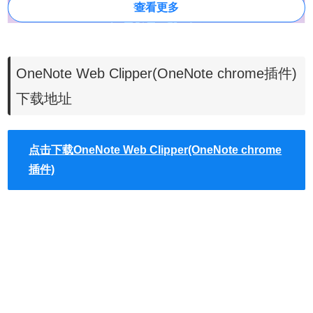
查看更多
OneNote Web Clipper(OneNote chrome插件)
下载地址
点击下载OneNote Web Clipper(OneNote chrome
插件)
1.捕获Web 内容，快速将任何网页捕获到 OneNote，以便轻
松编辑、批注或共享。
2.删除杂乱内容，减少杂乱内容，并且只剪辑真正需要的文
章、食谱或产品信息。
3.随时随地访问。在任何计算机、平板电脑或手机上访问剪
辑的网页，即使脱机也能如此。