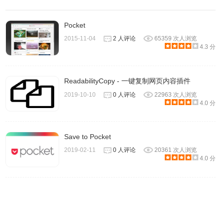
Pocket
2015-11-04
2 人评论
65359 次人浏览
4.3 分
ReadabilityCopy - 一键复制网页内容插件
2019-10-10
0 人评论
22963 次人浏览
4.0 分
3、打开网页后，点击右上角的OneNote插件图标启动插件，
会发现需要登陆才能使用，登陆情况并不复杂，只要账号没
Save to Pocket
有异常，输入登录信息后允许获取权限即可使用。
2019-02-11
0 人评论
20361 次人浏览
4.0 分