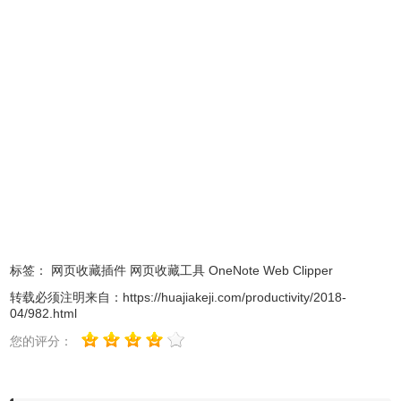
适用范围
- 旅游
- 商务
- 购物
- 菜谱
- 研究
- 新闻
- 灵感
OneNote Web Clipper Chrome插件使用方法
标签：
网页收藏插件
网页收藏工具
OneNote Web Clipper
1、
onenote chrome插件离线安装的方法参照：
离线安装新媒
转载必须注明来自：
https://huajiakeji.com/productivity/2018-
04/982.html
chrome插件的离线安装方法
体管家插件的方法参照：
。
最新
chrome浏览器下载
您的评分：
地址：
https://huajiakeji.com/category/chrome/。
首先在标签页输入
【chrome://extensions/】进入chrome扩展程序，解压你在本