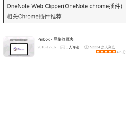
页下载的onenote web clipper插件，并拖入扩展程序页即
OneNote Web Clipper(OneNote chrome插件)
可。
相关Chrome插件推荐
Pinbox - 网络收藏夹
2018-12-16
1 人评论
52224 次人浏览
4.6 分
2、安装完成后，插件会自动打开一个介绍页面，关闭后打开
网页试试效果吧。