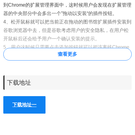
到Chrome的扩展管理界面中，这时候用户会发现在扩展管理
器的中央部分中会多出一个”拖动以安装“的插件按钮。
4、松开鼠标就可以把当前正在拖动的图书馆扩展插件安装到
谷歌浏览器中去，但是谷歌考虑用户的安全隐私，在用户松
开鼠标后还会给予用户一个确认安装的提示。
5、用户这时候只需要点击添加按钮就可以把该离线Chrome
查看更多
插件安装到谷歌浏览器中去，安装成功以后该插件会立即显
示在浏览器右上角（如果有插件按钮的话），如果没有插件
按钮的话，用户还可以通过Chrome扩展管理器找到已经安装
的插件。
下载地址
下载地址一