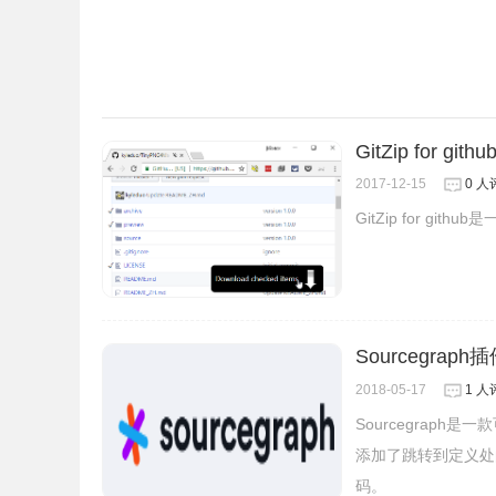
GitZip for githu
2017-12-15
0 人
GitZip for gi
ZenHub for GitHub Chrome插件联系
https://www.zenhub.com/
Sourcegra
2018-05-17
1 人
Sourcegraph
添加了跳转到定义处的
码。