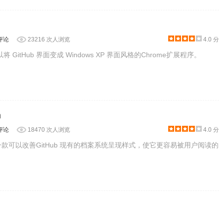
方法
评论
23216 次人浏览
4.0 分
以将 GitHub 界面变成 Windows XP 界面风格的Chrome扩展程序。
在谷歌浏览器中安装.crx扩展
Chrome浏览器
。
如果你是最新版
，可
格式插件的解决方法
。
n
评论
18470 次人浏览
4.0 分
 Icon是一款可以改善GitHub 现有的档案系统呈现样式，使它更容易被用户阅读的