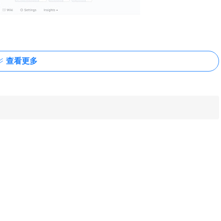
查看更多
多个GitHub问题组合在一起，以便更好地规划和跟踪产品积压工作并进行
事点以跟踪进度。