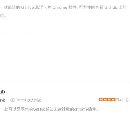
downs都可以实现更准确的预测和持续改进的见解。确定团队的节
rd 是一款简洁的 GitHub 悬浮卡片 Chrome 插件, 可方便的查看 GitHub 上的
终用户的价值。
等信息。
Hub
评论
16551 次人浏览
4.0 分
GitHub是一款可以显示您的GitHub通知未读计数的chrome插件。