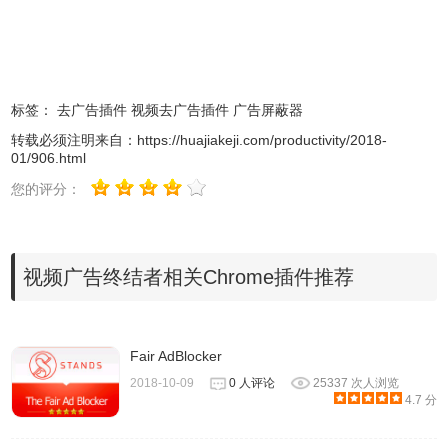
标签：
去广告插件
视频去广告插件
广告屏蔽器
转载必须注明来自：
https://huajiakeji.com/productivity/2018-
01/906.html
视频广告终结者注意事项
您的评分：
1.视频广告终结者可能会与其他chrome插件有冲突，视频广
告终结者因为需要浏览器的权限，所以和一些外网的插件和
软件有冲突，使用的时候启动其中一种，或者双浏览器使
视频广告终结者相关Chrome插件推荐
用。
Fair AdBlocker
2018-10-09
0 人评论
25337 次人浏览
2.关于有时弹出设置hao245导航主页，广告终结者需要运作
4.7 分
下去。而主页可以获得一点收入用来支付服务器费用，所以
大家能支持下就支持下。小编表示理解。。。毕竟慈善也需