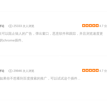
评论
25333 次人浏览
4.7 分
cker是一款可以阻止恼人的广告，弹出窗口，恶意软件和跟踪，并且浏览速度更
chrome插件。
评论
29946 次人浏览
4.7 分
如果你不想看到百度搜索的推广，可以试试这个插件...
进入设置界面。
在安全保护中你可以开启云信誉评估，防止追