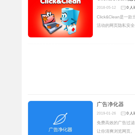
2018-05-12
0 人
Click&Clea
活动的网页隐私安全
2、 基于Material Design设计风格，能够与Ch
3、 Cloudopt与云安全中心实时连接，能够实
Cloudopt使用方法
1、离线安装chrome插件的方法均可参照：
怎么在
以参考
chrome 67版本后无法拖拽离线安装CR
2、下载Cloudopt的crx文件后，打开Chrome的扩展页
广告净化器
>扩展程序查找），然后拖放 crx文件到扩展页面
2019-01-26
0 人
3、点击“添加拓展程序”完成安装。
免费高效的广告过滤
让你清爽浏览网页。