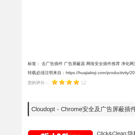
3、隐私保护
有效阻止网站、广告公司和追踪您并全面保护您的
4、广告拦截
拦截恶意广告，让您获取最佳的上网体验。
为什么选择Cloudopt？
1、 Cloudopt拥有超小的体积和超高的性能。
标签：
去广告插件
广告屏蔽器
网络安全插件推荐
净化网
转载必须注明来自：
https://huajiakeji.com/productivity/
您的评分：
Cloudopt - Chrome安全及广告屏蔽
Click&Clean