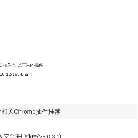
隐私。
安装仅需眨眼、运行只要同类软件一半内存。
页插件
过滤广告的插件
2018-12/1684.html
插件相关Chrome插件推荐
:隐私安全保护插件(V9.0.3.1)