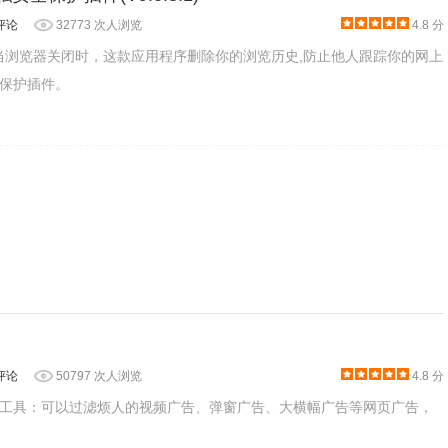
评论
32773 次人浏览
4.8 分
n是一款当浏览器关闭时，这款应用程序删除你的浏览历史,防止他人跟踪你的网上
保护插件。
rome完美融合在一起。
时保护您的浏览安全并自动更新广告屏蔽规则。
谷歌浏览器中安装.crx扩展
。如果你是最新版Chrome浏览器，可
X格式插件的解决方法
。
面（chrome：// extensions /或按Chrome菜单图标>更多工具
安装它；
评论
50797 次人浏览
4.8 分
工具：可以过滤烦人的视频广告、弹窗广告、大横幅广告等网页广告，