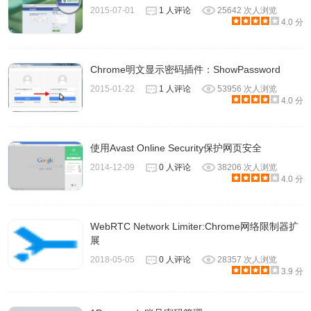
2015-07-01
1 人评论
25642 次人浏览
4.0 分
Chrome明文显示密码插件：ShowPassword
2015-01-22
1 人评论
53956 次人浏览
4.0 分
6、然后就会在电脑上出现你发送的密码，你还可以将密码复
使用Avast Online Security保护网页安全
制到剪贴板中，为了展示加密的严肃性，CopyPaste.me 还
2014-12-09
0 人评论
38206 次人浏览
会倒计时清除已传输的内容并提示用户注意清空剪贴板。
4.0 分
WebRTC Network Limiter:Chrome网络限制器扩
展
2018-05-05
0 人评论
28357 次人浏览
3.9 分