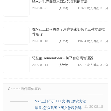
码现在将再次匹配。
Mac开机界面显示自定义信息的方法
2020-09-21
0 人评论
11329 次人浏览
3.0 分
三、使用现有管理员帐户重置另一个管理员帐
户
在Mac上如何将多个用户快速切换？三种方法推
荐给你
只要您拥有第二个管理员帐户，重置管理员帐户并不困难。
2020-09-18
0 人评论
19664 次人浏览
3.0 分
设置第二个管理员帐户以解决各种问题（包括忘记密码）是
个好主意。
记忆熊RememBear - 跨平台密码管理器
1、登录第二个管理员帐户。
2020-09-14
0 人评论
12732 次人浏览
2、打开「系统偏好设置」，然后选择「用户与群组」。
3.0 分
Chrome插件猜你喜欢
Mac上打不开TXT文件的解决方法