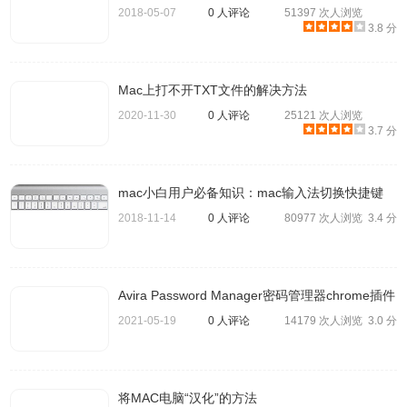
2018-05-07
0 人评论
51397 次人浏览
3.8 分
5.输入帐户 Apple ID 的密码。Apple会向另一台注册到同一
Apple ID的Apple设备发送身份验证代码。如果您没有其他
Mac上打不开TXT文件的解决方法
Apple设备，则可以选择通过电话或短信接收代码。
2020-11-30
0 人评论
25121 次人浏览
6.输入新密码，重启Mac。您的管理员密码已重置。
3.7 分
注意事项
mac小白用户必备知识：mac输入法切换快捷键
在重设密码并重新登录帐户后，您可能会看到一条警告，提
示您系统无法锁定您的登录钥匙串。这是正常现象，因为您
2018-11-14
0 人评论
80977 次人浏览
3.4 分
的用户帐户的密码和登录钥匙串不再匹配。只需点按警告中
的「创建新钥匙串」按钮。如果您没有看到关于登录钥匙串
的警告，或者您看到了要求您输入旧密码的其他信息，请手
Avira Password Manager密码管理器chrome插件
动重设钥匙串：
2021-05-19
0 人评论
14179 次人浏览
3.0 分
1、打开「钥匙串访问」，其位于「应用程序 - 实用工具」文
件夹内。
将MAC电脑“汉化”的方法