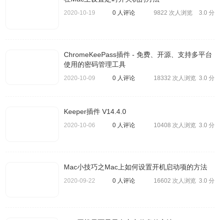
2020-10-19
0 人评论
9822 次人浏览
3.0 分
4、如果您没有看到「还原我的默认钥匙串」按钮，请关闭
「偏好设置」窗口，然后从「钥匙串访问」窗口的左侧选择
ChromeKeePass插件 - 免费、开源、支持多平台
「登陆」钥匙串。按「Delete」键，然后点按「删除引
使用的密码管理工具
用」。
2020-10-09
0 人评论
18332 次人浏览
3.0 分
Keeper插件 V14.4.0
2020-10-06
0 人评论
10408 次人浏览
3.0 分
Mac小技巧之Mac上如何设置开机启动项的方法
2020-09-22
0 人评论
16602 次人浏览
3.0 分
5、从苹果菜单中，选取「退出登录」以返回登录屏幕。
6、使用新密码登录您的帐户。您的帐户密码和登录钥匙串密