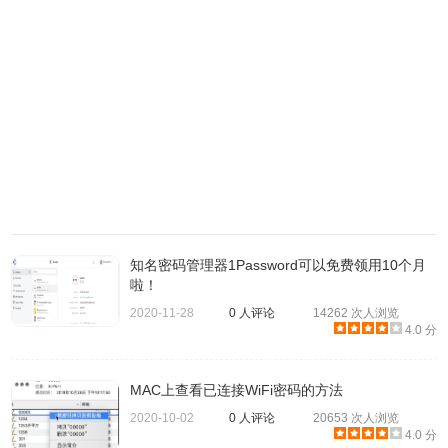
1、在按住快捷键「Command + R」的同时重新启动 Mac 以
进入macOS Recovery 分区。当您在屏幕上看到 Apple 徽标
时，请释放按键。
知名密码管理器1Password可以免费领用10个月
啦！
2020-11-28
0 人评论
14262 次人浏览
4.0 分
2、选择「实用工具（Utilities）- 终端（Terminal）」，打开
终端窗口。
MAC上查看已连接WiFi密码的方法
2020-10-02
0 人评论
20653 次人浏览
4.0 分