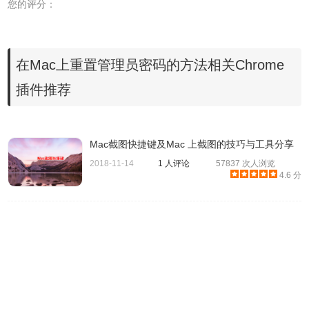
您的评分：
3、重设完成后，重新启动 Mac，使用新密码登录即可。
在Mac上重置管理员密码的方法相关Chrome
4、如果您在三次尝试之后没有看到该信息，则说明您的帐户
未设置为允许使用 Apple ID 重设密码。点击「系统偏好设置
插件推荐
- 用户与群组」中将「允许用户使用 Apple ID 重设密码」该
选项勾选上。
Mac截图快捷键及Mac 上截图的技巧与工具分享
2018-11-14
1 人评论
57837 次人浏览
4.6 分