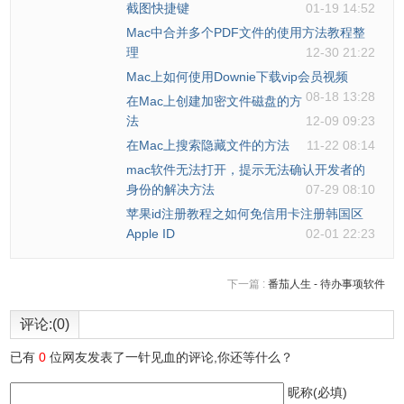
11-30 08:18
苹果x怎么截图？图文教程告诉
截图快捷键
01-19 14:52
Mac中合并多个PDF文件的使用方法教程整
理
12-30 21:22
Mac上如何使用Downie下载vip会员视频
08-18 13:28
在Mac上创建加密文件磁盘的方
法
12-09 09:23
在Mac上搜索隐藏文件的方法
11-22 08:14
mac软件无法打开，提示无法确认开发者的
身份的解决方法
07-29 08:10
苹果id注册教程之如何免信用卡注册韩国区
Apple ID
02-01 22:23
3、单击左下角的锁图标，然后输入管理员密码解锁。
下一篇 :
番茄人生 - 待办事项软件
评论:(0)
已有
0
位网友发表了一针见血的评论,你还等什么？