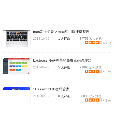
注意事项
mac新手必备之mac常用快捷键整理
2018-10-12
1 人评论
37753 次人浏览
使用 Apple ID 重设密码时，将显示一条消息，告知您重置密
4.4 分
码将创建新的钥匙串文件。您的钥匙串包含常用密码，因此
创建新的钥匙串通常意味着您必须为您使用的某些服务重新
Lastpass:屡获殊荣的免费密码管理器
提供密码，包括电子邮件帐户和您为自动登录设置的某些网
2017-05-26
5 人评论
73096 次人浏览
站。
4.4 分
二、使用 Recovery HD 分区重置管理员密码
1Password X:密码管家
2019-02-02
0 人评论
30833 次人浏览
4.3 分
Apple 在较新的 Mac 上包含 Recovery HD 分区。它包含重
置密码选项。