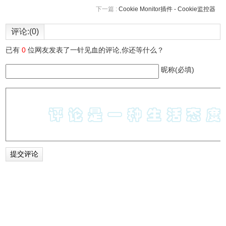
会跳出一个文件窗口，显示“启动”目录中的内容（可能已经
下一篇 :
Cookie Monitor插件 - Cookie监控器
有一些快捷方式，也可能是空的）。先留着这个窗口。
评论:(0)
3)鼠标再点击左下角的Windows开始菜单，在开始菜单中找
到“番茄·人生”目录，并用鼠标按住“番茄·人生”快捷方式，拖
已有
0
位网友发表了一针见血的评论,你还等什么？
到刚刚打开的“启动”目录中放手。关闭这个窗口。下次系统
昵称(必填)
启动时，软件就会自动启动了。
4、如何让系统托盘不要隐藏番茄·人生的图标，始终显示？
如果您在软件设置中选择了启用系统托盘，但如果不做特别
设置，系统托盘中的图标可能会被Windows隐藏。以
Windows10为例，更改此设置步骤如下：
1）鼠标右键点击任务栏上的空白处，会出现一个菜单。
2）点击菜单中的“任务栏设置”（较低版本Windows中为“属
性”），系统会显示关于任务栏的各项属性设置。
3）找到“选择哪些图标显示在任务栏上”（较低版本Windows
中为“通知区域”）项，点击会出现一个列表，从中找到“番茄·
人生”，并打开其开关，（较低版本为一个下拉框，您可以选