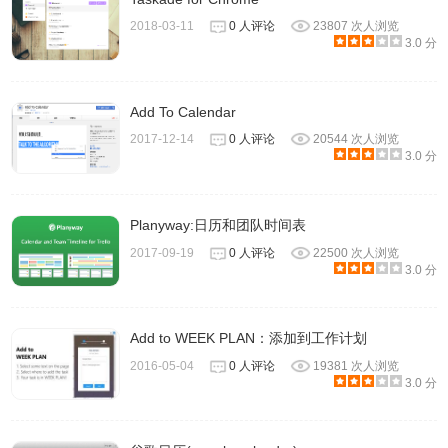
2018-03-11
0 人评论
23807 次人浏览
3.0 分
Add To Calendar
2017-12-14
0 人评论
20544 次人浏览
3.0 分
番茄人生软件常见问题
Planyway:日历和团队时间表
2017-09-19
0 人评论
22500 次人浏览
1、如何删除任务？
3.0 分
为了让软件界面不要过于复杂，我们没有做单独一个“删
除”的按钮。 要删除一个任务，需要在任务的状态下拉框中，
Add to WEEK PLAN：添加到工作计划
选“删除”，然后保存，即可删除该任务。
2016-05-04
0 人评论
19381 次人浏览
2、为什么任务栏上只显示番茄图标，没有显示专注的任务
3.0 分
名？
这通常是因为Windows任务栏按钮当前被设置为“始终合