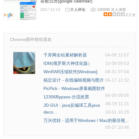
谷歌日历(google calendar)
并”。以Windows10为例，更改此设置步骤如下：
2017-12-14
0 人评论
100095 次人浏览
1）鼠标右键点击任务栏上的空白处，会出现一个菜单。
2.2 分
2）点击菜单中的“任务栏设置”（较低版本Windows中为“属
性”），系统会显示关于任务栏的各项属性设置。
3）找到“合并任务栏按钮”（较低版本Windows中为“任务栏
Chrome插件猜你喜欢
按钮”）项，推荐将选择设为：“任务栏已满时”。如果您希望
千库网全站素材解析器
04-09 12:07
即使在任务栏中已经有很多任务时，仍然要显示出任务名，
IDM(俄罗斯大神优化版）
10-09 09:53
可以选择“从不”。
WinRAR压缩软件[Windows]
08-31 07:04
3、如何把软件设为随系统自动启动？
稿定设计 - 在线编辑视频与图片
06-17 12:32
番茄·人生不打算加入随系统启动的功能。如果用户愿意，可
PicPick - Windows屏幕截图软件
以按如下三个步骤手工将软件设为自启动。 记住三个要点：
06-09 09:05
12306Bypass-分流抢票
Windows键+R键， shell:startup，拖动快捷方式到启动目
09-19 11:21
JD-GUI - java反编译工具java
录。以Windows10为例，具体步骤如下：
deco...
10-01 10:29
1)按键盘的Windows键（即键盘左下侧四块方格的那个按
万兴优转 - 适用于Windows / Mac的最佳视...
键），再按字母R，这时屏幕会跳出“运行”窗口。
09-27 10:46
2)在“运行”窗口中，输入shell:startup，再按确定，这时屏幕