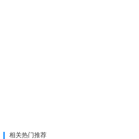
择“显示图标和通知”。）
番茄人生软件官网
http://www.tomatolife.cn/
相关热门推荐