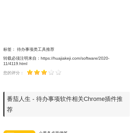
6、提醒用户赶快完成任务，对于需要在指定时间完成任务的
朋友很适合
7、软件支持紧急度设置，如果有很重要的事情就可以添加紧
急度
番茄人生软件使用方法
标签：
待办事项类工具推荐
转载必须注明来自：
https://huajiakeji.com/software/2020-
11/4119.html
1、在本站下载安装番茄人生软件，界面如图：
您的评分：
番茄人生 - 待办事项软件相关Chrome插件推
荐