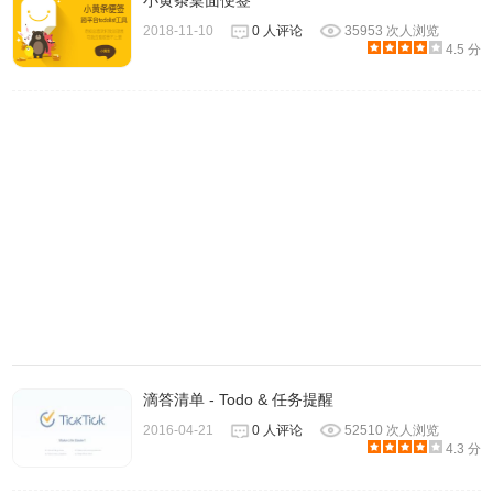
小黄条桌面便签
2018-11-10
0 人评论
35953 次人浏览
2、点击主界面的左上方的加一个任务按钮，用户可以在软件
4.5 分
中新建一个待办事项。
3、新建待办事项如下图所示，你可以设置任务名称并对任务
进行内容备注、日程注解和里程碑添加。
滴答清单 - Todo & 任务提醒
2016-04-21
0 人评论
52510 次人浏览
4.3 分