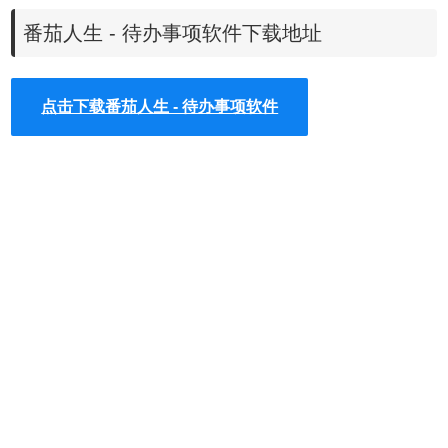
3、增加完成事项归档栏，方便后续查看
番茄人生 - 待办事项软件下载地址
4、增加云存储，对待办事项进行云存储下载
二、番茄时钟
点击下载番茄人生 - 待办事项软件
1、可调节单次时钟时长
2、任务栏番茄倒计时钟(十分喜欢的功能，简单明了)
3、专注时间打卡条
番茄人生软件特点
1、提供任务管理功能，可以帮助用户在软件上管理任务
2、将今天或者是未来需要执行的任务显示在软件
3、可以自己编辑任务名字，设置备注，设置具体执行时间和
结束时间
4、开始番茄以后就能在桌面显示提醒的红色背景
5、通过查看红色背景就能知道当前设置的任务时间进度