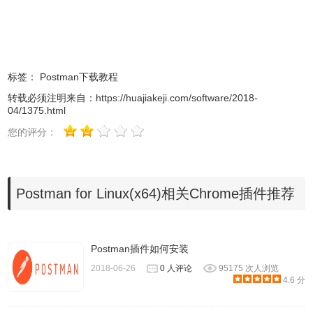
cat > ~/.local/share/applications/postman.desktop <<EOL
[Desktop Entry]
Encoding=UTF-8
标签：
Postman下载教程
Name=Postman
Exec=postman
转载必须注明来自：
https://huajiakeji.com/software/2018-
04/1375.html
Icon=/opt/Postman/resources/app/assets/icon.png
Terminal=false
您的评分：
Type=Application
Categories=Development;
EOL
Postman for Linux(x64)相关Chrome插件推荐
2.Linux下postman插件如何更新？
Postman插件如何安装
Linux上的Postman本地应用程序会在更新可用时通知您。
2018-06-26
0 人评论
95175 次人浏览
4.6 分
如果有更新可用，则需要下载最新版本的应用程序，删除当
前应用程序目录并提取新版本。 Postman将所有用户数据存