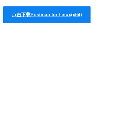
wget https://dl.pstmn.io/download/latest/li
点击下载Postman for Linux(x64)
sudo tar -xzf huajiakeji.com-postman.tar.gz
rm huajiakeji.com-postman.tar.gz
sudo ln -s /opt/Postman/Postman /usr/bin/po
2.作为奖励，这是一个为您的启动器创建Unity桌面文件的命令。 创
建文件后，注销并重新登录后，您将能够在Unity启动器中搜
索“Postman”以启动postman应用程序。