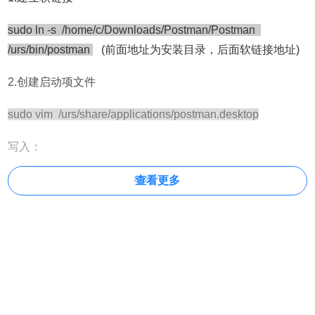
sudo ln -s /home/c/Downloads/Postman/Postman
/urs/bin/postman
(前面地址为安装目录，后面软链接地址)
2.创建启动项文件
sudo vim /urs/share/applications/postman.desktop
写入：
[Desktop Entry]
查看更多
Encoding=UTF-8
Name=Postman
Exec=/urs/bin/postman
Icon=/home/c/Downloads/Postman/Postman/app/assets/icon.