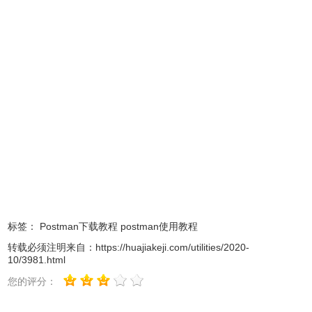
Terminal=false
Type=Application
Categories=Development;
在dash里就可以搜索到Postman。
标签：
Postman下载教程
postman使用教程
转载必须注明来自：
https://huajiakeji.com/utilities/2020-
10/3981.html
您的评分：