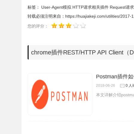
标签：
User-Agent模拟
HTTP请求相关插件
Request请
转载必须注明来自：
https://huajiakeji.com/utilities/2017-
您的评分：
chrome插件REST/HTTP API Cli
选中加载如下截图所示现在dhc测试页面：
Postman插件
2018-06-26
0 人
本文详解介绍post