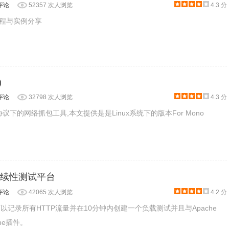
评论
52357 次人浏览
4.3 分
试教程与实例分享
)
评论
32798 次人浏览
4.3 分
TP协议下的网络抓包工具,本文提供是是Linux系统下的版本For Mono
r：连续性测试平台
评论
42065 次人浏览
4.2 分
一款可以记录所有HTTP流量并在10分钟内创建一个负载测试并且与Apache
ome插件。