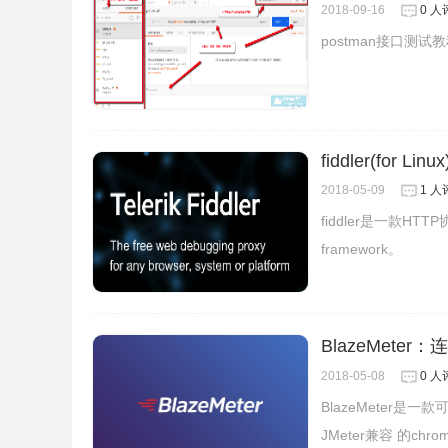
2018-09-16
0 人
postman接口测
fiddler(for Linux
2018-05-09
1 人
fiddler是一款HT
framework。
BlazeMete
2018-05-08
0 人
BlazeMeter是
JMeter兼容 的chr