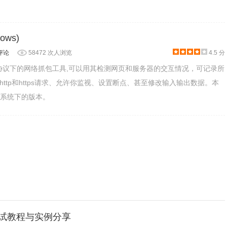
dows)
评论
58472 次人浏览
4.5 分
HTTP协议下的网络抓包工具,可以用其检测网页和服务器的交互情况，可记录所
ttp和https请求、允许你监视、设置断点、甚至修改输入输出数据。本
ws系统下的版本。
口测试教程与实例分享
数形式不相同，我列举出我公司接口开发测试样式，仅供参考。