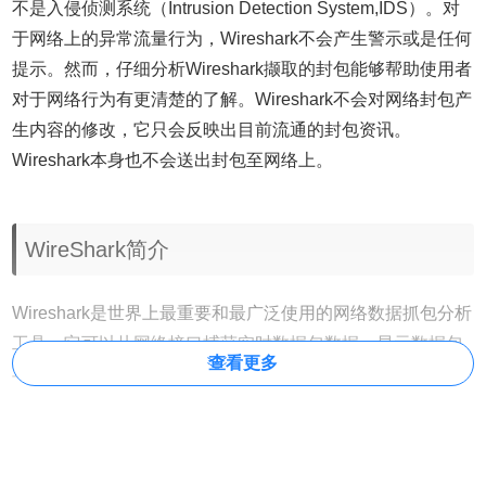
不是入侵侦测系统（Intrusion Detection System,IDS）。对
于网络上的异常流量行为，Wireshark不会产生警示或是任何
提示。然而，仔细分析Wireshark撷取的封包能够帮助使用者
对于网络行为有更清楚的了解。Wireshark不会对网络封包产
生内容的修改，它只会反映出目前流通的封包资讯。
Wireshark本身也不会送出封包至网络上。
WireShark简介
Wireshark是世界上最重要和最广泛使用的网络数据抓包分析
工具。它可以从网络接口捕获实时数据包数据，显示数据包
查看更多
与非常详细的协议信息，保存捕获的数据包数据，以多种捕
获文件格式导出部分或全部数据包。它可以根据许多标准过
滤数据包，按许多条件搜索数据包，基于过滤器着色数据包
显示，以及创建各种统计数据。另外，它还可以打开使用