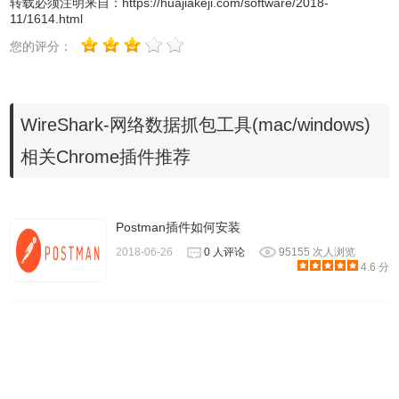
转载必须注明来自：
https://huajiakeji.com/software/2018-
Wireshark主要有以下功能：
11/1614.html
1、多平台：在Windows、Linux、macOS等许多平台上运
您的评分：
行；
2、实时捕获和离线分析；
3、实时数据可以从Ethernet、IEEE 802.11、PPP/HDLC、
WireShark-网络数据抓包工具(mac/windows)
ATM、Bluetooth、USB、Token Ring、Frame Relay、
相关Chrome插件推荐
FDDI等读取（取决于您的平台）；
4、标准三窗格浏览器；
5、可以通过GUI或通过TTY模式TShark实用程序浏览捕获的
Postman插件如何安装
网络数据；
2018-06-26
0 人评论
95155 次人浏览
6、业界最强大的显示器滤波器；
4.6 分
7、可以将着色规则应用于数据包列表，以便进行快速直观的
分析；
8、丰富的VoIP分析；
9、读/写许多不同的捕获文件格式；
10、输出可以导出为XML，PostScript®，CSV或纯文本。