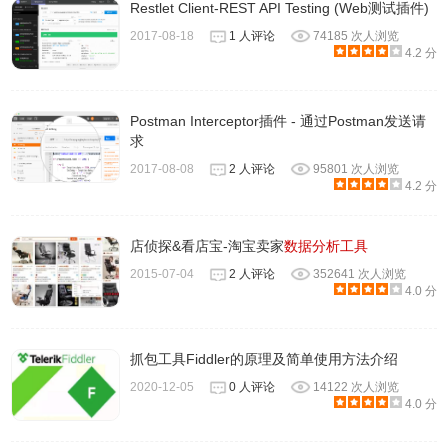
Restlet Client-REST API Testing (Web测试插件)
2017-08-18
1 人评论
74185 次人浏览
4.2 分
6、16进制数据
Postman Interceptor插件 - 通过Postman发送请
解析器在Wireshark中也被叫做”16进制数据查看面板“，这里
求
显示的内容与”封包详细信息“中相同，只是改为以16进制的
2017-08-08
2 人评论
95801 次人浏览
4.2 分
格式表述。
店侦探&看店宝-淘宝卖家
数据分析工具
2015-07-04
2 人评论
352641 次人浏览
4.0 分
抓包工具Fiddler的原理及简单使用方法介绍
2020-12-05
0 人评论
14122 次人浏览
7、杂项
4.0 分
在程序最下端您可以获得一些信息，如捕获结果的保存位