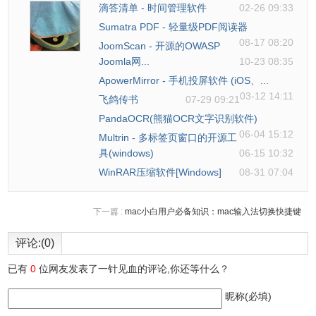
滴答清单 - 时间管理软件
02-26 09:33
Sumatra PDF - 轻量级PDF阅读器
08-17 08:20
JoomScan - 开源的OWASP
Joomla网...
10-23 08:35
ApowerMirror - 手机投屏软件 (iOS、...
03-12 14:11
飞鸽传书
07-29 09:21
PandaOCR(熊猫OCR文字识别软件)
06-04 15:12
Multrin - 多标签页窗口的开源工
具(windows)
06-15 10:32
四、报文样本
WinRAR压缩软件[Windows]
08-31 07:04
1、比如说你在家安装了Wireshark，但家用环境下没有感兴
趣的报文可供观察，那么可以去Wireshark wiki下载报文样本
下一篇 :
mac小白用户必备知识：mac输入法切换快捷键
文件。
2、打开一个抓取文件相当简单，在主界面上点击Open并浏
评论:(0)
览文件即可。也可以在Wireshark里保存自己的抓包文件并稍
已有
0
位网友发表了一针见血的评论,你还等什么？
后打开。
昵称(必填)