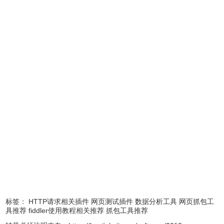
Wireshark和许多其他数据包捕获程序捕获的数据包数据的文
件，从包含十六进制数据包数据的文本文件导入数据包。
Wireshark是一款免费、安全的软件，
功能强大，用途广泛。
标签：
HTTP请求相关插件
网页测试插件
数据分析工具
网页抓包工
具推荐
fiddler使用教程相关推荐
抓包工具推荐