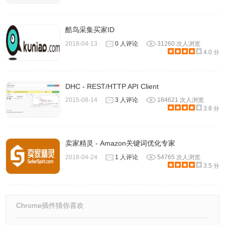
酷鸟采集买家ID
2018-04-13
0 人评论
31260 次人浏览
4.0 分
三、色彩标识
1、进行到这里已经看到报文以绿色、蓝色、黑色显示出来。
DHC - REST/HTTP API Client
Wireshark通过颜色让各种流量的报文一目了然。比如默认绿
2015-08-14
3 人评论
184621 次人浏览
色是TCP报文，深蓝色是DNS，浅蓝是UDP，黑色标识出有
3.8 分
问题的TCP报文——比如乱序报文。
卖家精灵 - Amazon关键词优化专家
2018-04-24
1 人评论
54765 次人浏览
3.5 分
Chrome插件猜你喜欢