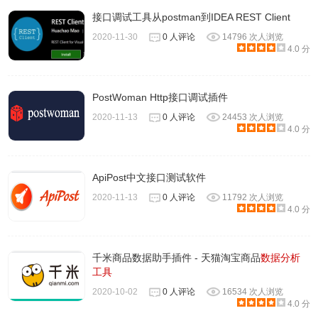
置、已捕获的数据量等等。
接口调试工具从postman到IDEA REST Client
2020-11-30
0 人评论
14796 次人浏览
4.0 分
PostWoman Http接口调试插件
2020-11-13
0 人评论
24453 次人浏览
4.0 分
ApiPost中文接口测试软件
二、抓取报文:
2020-11-13
0 人评论
11792 次人浏览
4.0 分
1、启动Wireshark并且在接口列表中选择接口名，然后开始
在此接口上抓包。例如，如果想要在无线网络上抓取流量，
点击无线接口。点击Capture Options可以配置高级属性。
千米商品数据助手插件 - 天猫淘宝商品
数据分析
2、点击接口名称之后，就可以看到实时接收的报文。
工具
Wireshark会捕捉系统发送和接收的每一个报文。如果抓取的
2020-10-02
0 人评论
16534 次人浏览
4.0 分
接口是无线并且选项选取的是混合模式，那么也会看到网络