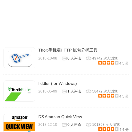
11、使用gzip压缩的捕获文件可以动态解压缩；
12、深入检查数百种协议，并且不断添加更多协议；
13、许多协议的解密支持，包括IPsec、ISAKMP、
Kerberos、SNMPv3、SSL / TLS、WEP和WPA / WPA2。
WireShark使用方法
Thor:手机端HTTP 抓包分析工具
2018-10-08
0 人评论
49742 次人浏览
4.5 分
一、Wireshark
的安装方法和普通软件的安装方法并无差异，
安装好后的界面如下：
fiddler (for Windows)
2018-05-09
1 人评论
58472 次人浏览
4.5 分
DS Amazon Quick View
2018-12-10
0 人评论
101398 次人浏览
4.4 分