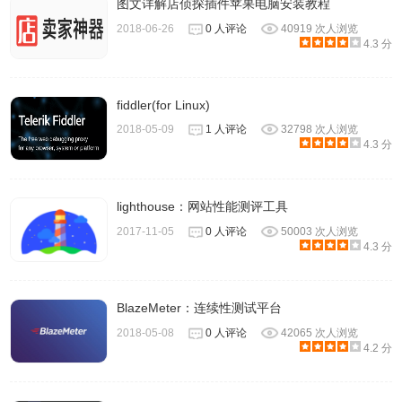
图文详解店侦探插件苹果电脑安装教程
4、封包列表
2018-06-26
0 人评论
40919 次人浏览
封包列表中显示所有已经捕获的封包，在这里可以看到发送
4.3 分
或接收方的MAC/IP地址、TCP/UDP端口号、协议或者封包
的内容。
fiddler(for Linux)
2018-05-09
1 人评论
32798 次人浏览
4.3 分
lighthouse：网站性能测评工具
2017-11-05
0 人评论
50003 次人浏览
4.3 分
5、封包详细信息
显示在封包列表中被选中的项目的详细信息。信息按照不同
BlazeMeter：连续性测试平台
的OSI layer进行了分组，可以展开每个项目查看。
2018-05-08
0 人评论
42065 次人浏览
4.2 分