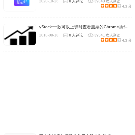
2020-10-26
0 人评论
39848 次人浏览
Analyze分析：设置分析选项。
4.3 分
Statistics统计：查看Wireshark的统计信息。
Help帮助：查看本地或在线支持。
yStock:一款可以上班时查看股票的Chrome插件
2、快捷方式
2018-08-18
0 人评论
39541 次人浏览
菜单下面是一些常用的快捷键功能，鼠标指到图标上可以获
4.3 分
得功能说明。
3、显示过滤器：用于查找捕获记录中的内容。
注意，不要将显示过滤器和捕获过滤器混淆。过滤器非常重
要，他们可以帮助我们在庞杂的结果中迅速找到我们需要的
信息。捕获过滤器，用于决定将什么样的信息记录在捕获结
果中，需要在开始捕获前设置。显示过滤器，则是在捕捉结
果中进行详细查找，可以在得到捕捉结果后随意修改。捕获
过滤器为第一层过滤器，旨在控制数量。显示过滤器是更强
大的过滤，可以迅速准确找到所需的记录。