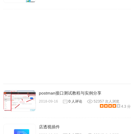
WireShark面板主要分为七个部分：
1、菜单
根据版本不同菜单项略有不同，主要有以下菜单：
postman接口测试教程与实例分享
File文件： 打开或保存捕获的信息。
2018-09-16
0 人评论
52357 次人浏览
Edit编辑：查找或标记封包。进行全局设置。
4.3 分
View查看：设置Wireshark的视图
Go转到：跳转到捕获的数据。
店透视插件
Capture捕获：设置捕捉过滤器并开始捕捉。