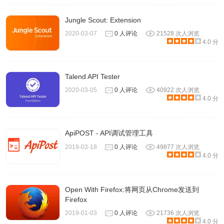
上其他报文。
Jungle Scout: Extension
3、上端面板每一行对应一个网络报文，默认显示报文接收时
2020-03-07
0 人评论
21528 次人浏览
间(相对开始抓取的时间点)、源和目标IP地址、使用协议和报
4.0 分
文相关信息。点击某一行可以在下面两个窗口看到更多信
息。“+”图标显示报文里面每一层的详细信息。底端窗口同时
Talend API Tester
以十六进制和ASCII码的方式列出报文内容。
2020-03-05
0 人评论
40922 次人浏览
4.0 分
ApiPOST - API调试管理工具
2019-03-18
0 人评论
49877 次人浏览
4.0 分
Open With Firefox:将网页从Chrome发送到
Firefox
2019-01-03
0 人评论
21736 次人浏览
4.0 分