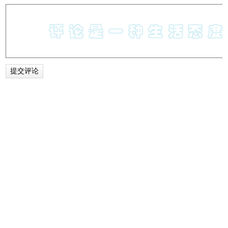
五、过滤报文
1、如果正在尝试分析问题，比如打电话的时候某一程序发送
的报文，可以关闭所有其他使用网络的应用来减少流量。但