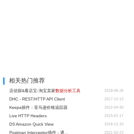
还是可能有大批报文需要筛选，这时要用到Wireshark过滤
器。
2、最基本的方式就是在窗口顶端过滤栏输入并点击Apply(或
按下回车)。例如，输入“dns”就会只看到DNS报文。输入的
时候，Wireshark会帮助自动完成过滤条件。
相关热门推荐
店侦探&看店宝-淘宝卖家
数据分析工具
2018-06-26
DHC - REST/HTTP API Client
2017-12-13
Keepa插件：亚马逊价格追踪器
2022-04-30
Live HTTP Headers
2015-01-17
DS Amazon Quick View
2018-12-10
Postman Interceptor插件 - 通...
2021-02-23