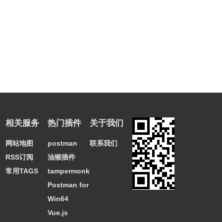
六、检查报文
1、选中一个报文之后，就可以深入挖掘它的内容了。
2、也可以在这里创建过滤条件——只需右键细节并使用
Apply as Filter子菜单，就可以根据此细节创建过滤条件。
相关服务
热门插件
关于我们
网站地图
postman
联系我们
RSS订阅
油猴插件
常用TAGS
tampermonkey
Postman for
Win64
Vue.js