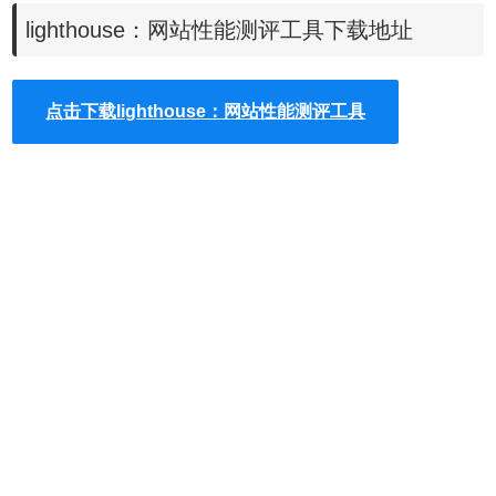
lighthouse chrome插件使用方法
lighthouse：网站性能测评工具下载地址
1.在线安装的方法就不用说了，我们这里只介绍chrome插件
的离线安装方法：
怎么在谷歌浏览器中安装.crx扩展名的离线
点击下载lighthouse：网站性能测评工具
Chrome插件？
最新谷歌浏览器离线安装版可以从这里下载：
https://huajiakeji.com/chrome/2017-09/813.html。
具体方法是打开
chrome浏览器进入软件界面够，在搜索栏中输入
chrome：//extensions，然后在左侧的功能中选择“扩展程序”。直接
拖动我们已经下载的
Lighthouse
chrome插件至扩展程序界面。