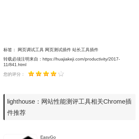
标签：
网页调试工具
网页测试插件
站长工具插件
2.安装成功后，点击浏览器的右上方可以看到灯塔的按钮标
转载必须注明来自：
https://huajiakeji.com/productivity/2017-
记，访问需要评估的网站，然后点击地址栏右边的功能按钮
11/841.html
就可以了，报告内容是相同的。
您的评分：
3.作为Chrome的扩展或者直接在命令行中运行。你只需要提
供一个URL链接，它会运行一系列的测试审查这个页面，然
lighthouse：网站性能测评工具相关Chrome插
后它会把关于页面执行的一些性能指标以报告的形式展示给
件推荐
你。你可以参考这份报告中的一些指标提示来提升你的网站
应用。Lighthouse 能够生成一份 JSON 或 HTML 报告，如下
图所示：
EasyGo