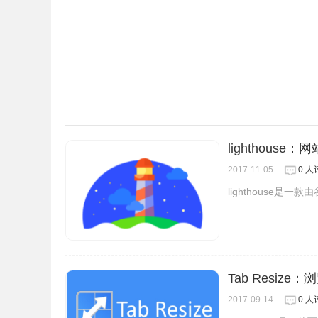
lighthous
2017-11-05
0 人
lighthouse
Tab Resiz
2017-09-14
0 人