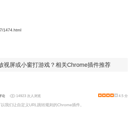
-07/1474.html
小窗播放视屏或小窗打游戏？相关Chrome插件推荐
页任意元素
中选择"Select"，进入选择模式，鼠标在网页上找到一个合适的元素（会用蓝色高亮），这
评论
14923 次人浏览
4.5 分
个可以我们让自定义URL跳转规则的Chrome插件。