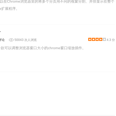
是一款可以在Chrome浏览器里的将多个分页用不同的视窗分割、并排显示在整个
me扩展程序。
大选择范围了。
r
显示？"设置热键将小窗置顶显示。
评论
50043 次人浏览
4.3 分
ome插件网。
zer是一款可以调整浏览器窗口大小的chrome窗口缩放插件。