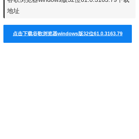
过滤Flash、解除页面脚本对用户的限制、网页无级缩放、代
地址
理服务器快速切换、网页自动填表、快速保存页面内包括图
片、动画、视频等任意内容、增强的页面内容查找和高亮功
能、隐私保护、鼠标手势、自定义热键、地址栏自动完成、
点击下载谷歌浏览器windows版32位61.0.3163.79
链接拖放等操作轻松浏览。全新内核，轻薄界面架构，毫秒
启动。多线程加载，下载速度堪比专业下载软件。
5.性能优化模式
对于同时开启数十个页面，CPU占用率高的情况，谷歌浏览
器32位提供了性能优化模式，开启此模式后，CPU占用率可
瞬间降低并维持到打开一个单页面的水准，此模式对于网络
浏览用户不存在兼容性问题。
6.静音功能
谷歌浏览器32位是一款支持浏览器静音的浏览器。很多网页
都会自动发出声音，如博客网站、视频广告等。当在谷歌浏
览器32位的状态栏上启用“浏览器静音”功能后，页面上所有
的声音都不会被播放出来，安静的浏览体验。