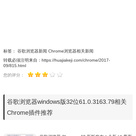
7.屏幕截图
可以以图片形式保存完整网页，并添加了Windows画图软件
的快捷方式，保证截图后可立即编辑。
8.隔离模式
如果使用谷歌浏览器32位访问了挂马网页，谷歌浏览器32位
将会自动拦截恶意的网络请求，并弹出提示：是否启动隔离
标签：
谷歌浏览器新闻
Chrome浏览器相关新闻
模式。在谷歌浏览器32位的隔离模式下，木马病毒网页在封
转载必须注明来自：
https://huajiakeji.com/chrome/2017-
09/815.html
闭的虚拟环境中运行，所以将无法感染真实的计算机系统，
保证计算机安全。
您的评分：
9.从上次停下的地方继续
Chrome 可将您在计算机上打开的标签页、保存的书签和最
谷歌浏览器windows版32位61.0.3163.79相关
近搜索过的内容同步到手机或平板电脑上，反之亦然。这意
Chrome插件推荐
味着您可将自己在 Chrome 中的内容和设置同步到所有的设
备上。只需登录您的其他设备即可开始同步。