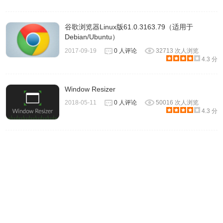
4.如何启动 Chrome？：
Windows 7：完成所有设置后，系统会打开 Chrome 窗口。
谷歌浏览器Linux版61.0.3163.79（适用于
Windows 8 和 8.1：系统会显示一个欢迎对话框。请点击下
Debian/Ubuntu）
一步选择默认浏览器。
2017-09-19
0 人评论
32713 次人浏览
Windows 10：完成所有设置后，系统会打开 Chrome 窗口。
4.3 分
您可以将 Chrome 设为默认浏览器。
如果您使用过其他浏览器（例如 Internet Explorer 或
Window Resizer
Safari），可以将您的设置导入到 Chrome 中。
2018-05-11
0 人评论
50016 次人浏览
4.3 分