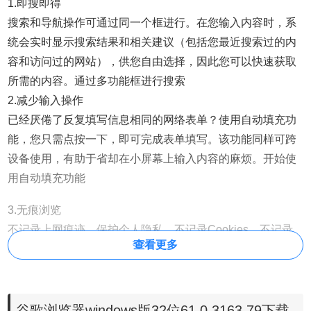
1.即搜即得
搜索和导航操作可通过同一个框进行。在您输入内容时，系
统会实时显示搜索结果和相关建议（包括您最近搜索过的内
容和访问过的网站），供您自由选择，因此您可以快速获取
所需的内容。通过多功能框进行搜索
2.减少输入操作
已经厌倦了反复填写信息相同的网络表单？使用自动填充功
能，您只需点按一下，即可完成表单填写。该功能同样可跨
设备使用，有助于省却在小屏幕上输入内容的麻烦。开始使
用自动填充功能
3.无痕浏览
不记录上网痕迹，保护个人隐私、不记录Cookies、不记录
查看更多
Internet临时文件、不记录网页表单数据（用户名、密码、搜
索关键词等）、不记录历史访问记录、不记录撤销页面列表
标题栏，始终不显示网页标题。
4.浏览辅助功能
谷歌浏览器windows版32位61.0.3163.79下载