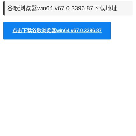
64 位 Chrome 能更好地利用当今的硬件，并且对速度、安全
谷歌浏览器win64 v67.0.3396.87下载地址
性、稳定性进行了改善！
点击下载谷歌浏览器win64 v67.0.3396.87
——速度：64 位 Chrome 能利用最新的处理器和编译器优
化、更现代的指令集、更快的调用协议，从而实现了速度大
提升，尤其是在图形和多媒体内容方面，性能提升 25%。
——安全性：Chrome 能够利用最新的 OS 功能，例如
Windows 8 的 High Entropy ASLR，64 位 Chrome 在安全性
上也实现了大幅提升。
——稳定性：Google 还在 32 位 Chrome 的基础上增强了 64
位 Chrome 的稳定性，尤其是，渲染器处理中的崩溃率大大
降低，是 32 位 Chrome 的一半。
chrome官方更新日志