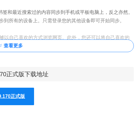
存的书签和最近搜索过的内容同步到手机或平板电脑上，反之亦然。
置同步到所有的设备上。只需登录您的其他设备即可开始同步。
您能够以自己喜欢的方式浏览网页。此外，您还可以将自己喜欢的
查看更多
面。在您完成 Chrome 的设置后，您的自定义设置将在您
定版
9.170正式版下载地址
稳定版更新发布公告
，可以知道
Google Chrome 66.0.3359.170版本
9.170正式版
逸的高危漏洞、一个在扩展程序的提权漏洞、一个在V8
PDFium中的堆缓冲区溢出问题。
式稳定版下载地址