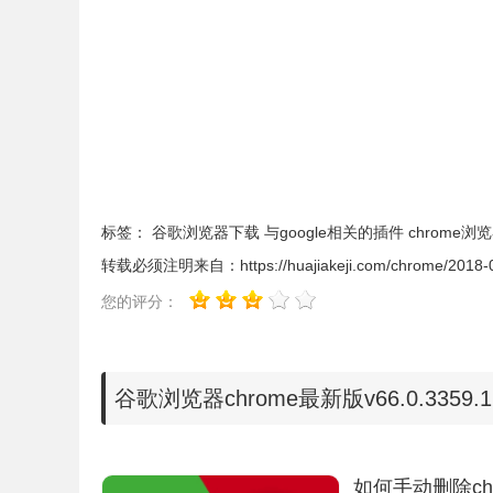
1、Win64官方下载地址：
https://dl.google.com/release2/chrome/AJGhpK4w
2、Win32官方下载地址：
https://dl.google.com/release2/chrome/LoIYac1R
3、Linux Chrome 64-bit for Ubuntu and Debi
stable_current_amd64.deb
标签：
谷歌浏览器下载
与google相关的插件
chrome浏
转载必须注明来自：
https://huajiakeji.com/chrome/2018
4、Linxu Chrome 64-bit for OpenSuSE and F
stable_current_x86_64.rpm
您的评分：
5、Mac os官方下载地址：https://www.google.com/chr
谷歌浏览器chrome最新版v66.0.3359
如何手动删除c