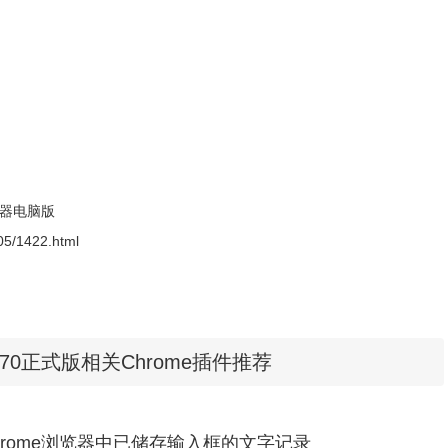
6uRy_66.0.3359.170/66.0.3359.170_chrome_installer.exe
Lu8_66.0.3359.170/66.0.3359.170_chrome_installer.exe
an下载地址：
https://dl.google.com/linux/direct/google-chrome-
览器电脑版
-05/1422.html
edora 下载地址：
https://dl.google.com/linux/direct/google-chrome-
ome/browser/desktop/index.html?platform=mac
.170正式版相关Chrome插件推荐
hrome浏览器中已储存输入框的文字记录