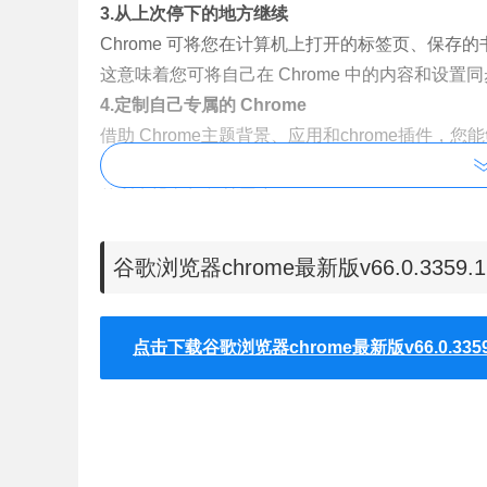
3.从上次停下的地方继续
Chrome 可将您在计算机上打开的标签页、保
这意味着您可将自己在 Chrome 中的内容和设
4.定制自己专属的 Chrome
借助
Chrome主题背景
、应用和chrome插件，
网页设为书签和启动时的加载页，从而直接进入这些页
的所有设备间保持同步。
chrome最新版v66.0.3359.170正式稳
谷歌浏览器chrome最新版v66.0.335
首先我们可以看一下
谷歌Google Chrome 66
点击下载谷歌浏览器chrome最新版v66.0.335
目前共修复了4个安全漏洞，包含能够从沙盒中逃
JavaScript引擎中类型混乱问题以及PDF查看器
chrome最新版v66.0.3359.170正