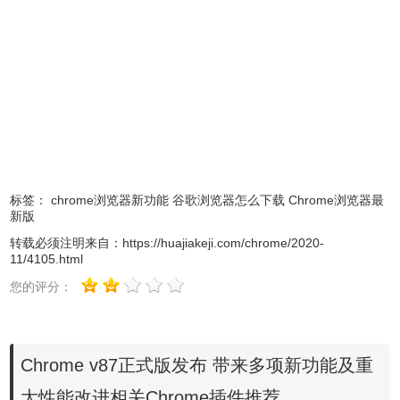
删除功能将历史记录快速清除无需打开设置页。当然如果关
键词无法匹配到的话那么还是会转到搜索页面，所以用户使
用该功能时需要输入与功能相关的关键词。
4、最近标签页功能
为方便用户更容易从上次中断的地方恢复，谷歌浏览器目前
带来谷歌搜索APP的最近搜索功能用来快速恢复页面。即谷
歌浏览器会在新标签页里展示用户最近打开的页面及其预览
图，用户点击预览图即可快速加载之前的页面等。这个与谷
标签：
chrome浏览器新功能
谷歌浏览器怎么下载
Chrome浏览器最
新版
歌浏览器目前自带的最近标签页类似但有所改进，现在用户
更容易找到需要的页面而不是显示网站地址。目前上述功能
转载必须注明来自：
https://huajiakeji.com/chrome/2020-
11/4105.html
仅在烹饪和购物类的页面上支持，谷歌计划在明年时扩大测
您的评分：
试范围为此功能添加更多娱乐性的活动。
Chrome v87正式版发布 带来多项新功能及重
大性能改进相关Chrome插件推荐