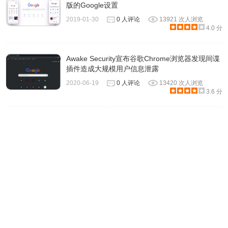
Google Chrome v78.0.3904.97 Mac版
版的Google设置
SHA1：
2019-01-30
0 人评论
13921 次人浏览
4.0 分
C5FC881BFE34C5A42AF9FBE4FB19E3AF150DB731
SHA256：
Awake Security宣布谷歌Chrome浏览器发现间谍
7778EE78EA06A9A4EB014E9F6B16884B0E3C191E03A1
插件造成大规模用户信息泄露
http://dl.google.com/release2/chrome/PVRkRUiA5YBwa12V
2020-06-19
0 人评论
13420 次人浏览
78.0.3904.97.dmg
3.6 分
https://dl.google.com/release2/chrome/PVRkRUiA5YBwa12
78.0.3904.97.dmg
http://www.google.com/dl/release2/chrome/PVRkRUiA5YBw
78.0.3904.97.dmg
https://www.google.com/dl/release2/chrome/PVRkRUiA5YB
78.0.3904.97.dmg
http://redirector.gvt1.com/edgedl/release2/chrome/PVRk
78.0.3904.97.dmg
https://redirector.gvt1.com/edgedl/release2/chrome/PVR