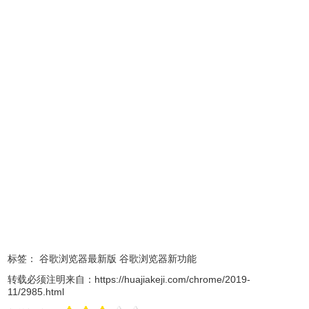
Chrome稳定版v78.0.3904.97新功能
Chrome 78 带来了“新标签页”的新自定义菜单功能、悬停标
签页时会出现提示卡、网站强制
夜间模式
，另外还新增了对
密码检查工具的支持、DNS-over-HTTPS试用以及删除旧的
XSS Auditor安全功能。
标签：
谷歌浏览器最新版
谷歌浏览器新功能
转载必须注明来自：
https://huajiakeji.com/chrome/2019-
11/2985.html