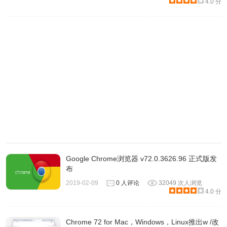
SHA1：
4.0 分
A6DB5932EDD0C63813D2348A72141DAE8A96F70E
SHA256：
4F991EE9A417E121C07A2B5FF557F55A99E9845326E5B
http://dl.google.com/release2/chrome/Z4qsd_C-
892jH1fG88zAOg_78.0.3904.97/78.0.3904.97_chrome_install
https://dl.google.com/release2/chrome/Z4qsd_C-
892jH1fG88zAOg_78.0.3904.97/78.0.3904.97_chrome_install
http://www.google.com/dl/release2/chrome/Z4qsd_C-
892jH1fG88zAOg_78.0.3904.97/78.0.3904.97_chrome_install
https://www.google.com/dl/release2/chrome/Z4qsd_C-
892jH1fG88zAOg_78.0.3904.97/78.0.3904.97_chrome_install
Google Chrome浏览器 v72.0.3626.96 正式版发
布
http://redirector.gvt1.com/edgedl/release2/chrome/Z4qsd_C-
2019-02-09
0 人评论
32049 次人浏览
892jH1fG88zAOg_78.0.3904.97/78.0.3904.97_chrome_install
4.0 分
https://redirector.gvt1.com/edgedl/release2/chrome/Z4qsd_C-
892jH1fG88zAOg_78.0.3904.97/78.0.3904.97_chrome_install
Chrome 72 for Mac，Windows，Linux推出w /改