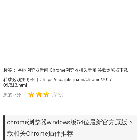
柄。为了使用教育、科学或工业等专用 USB 外设，用户必
须使用系统级权限查找和安装可能不安全的驱动程序和软
件。
1.Chrome现在支持 WebUSB API，在用户同意的情况下允
许网络应用与外设通信。这可实现上述设备提供的所有功
能，同时仍可保证网络的安全。
标签：
谷歌浏览器新闻
Chrome浏览器相关新闻
谷歌浏览器下载
转载必须注明来自：
https://huajiakeji.com/chrome/2017-
09/813.html
您的评分：
chrome浏览器windows版64位最新官方原版下
载相关Chrome插件推荐
2.PaymentRequest API 可以提供安全、无缝的跨平台结账体