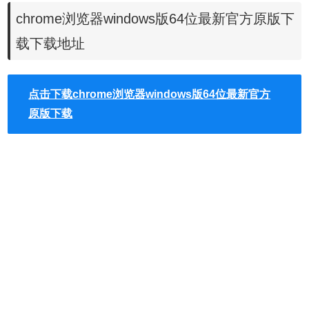
现代的指令集、更快的调用协议，从而实现了速度大提升，
chrome浏览器windows版64位最新官方原版下
尤其是在图形和多媒体内容方面，性能提升25%。
载下载地址
2.安全性：Chrome能够利用最新的OS功能，例如Windows
8的High Entropy ASLR，64位Chrome在安全性上也实现了
大幅提升。
点击下载chrome浏览器windows版64位最新官方
3.稳定性：Google还在32位Chrome的基础上增强了64位
原版下载
Chrome的稳定性，尤其是，渲染器处理中的崩溃率大大降
低，是32位Chrome的一半。
谷歌chrome浏览器新版功能特点
在维持chrome浏览器上版的功能特点外，Chrome 61 正式版
2017年9月6日正式发布，并增加了很多开发者相关的功能。
在 Mac、Windows 和 Linux 系统中，Chrome 61 开始支持
WebUSB API，以及 PaymentRequest API。高级网络平台
API 支持大多数硬件外设，如键盘、鼠标、打印机和游戏手