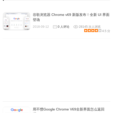
验。在 Chrome 61 中，浏览器还支持网络信息 API，这意味
着网站可以访问设备信息，比如设备内存 API 可以检测内存
谷歌浏览器 Chrome v69 新版发布！全新 UI 界面
占有，以优化网页应用。
登场
2018-09-12
0 人评论
28145 次人浏览
3.适用于 Windows 10/8.1/8/7 64-bit。
4.5 分
用不惯Google Chrome V69全新界面怎么返回