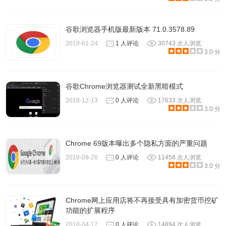
了Chromium。Chromium Web浏览器的一些最重要的安全相
关功能是沙盒，自动和简单的安全更新，以及对Internet上任
谷歌浏览器手机版最新版本 71.0.3578.89
何网站的安全连接的扩展SSL支持。此外，开源的Chromium
2019-01-24
1 人评论
30743 次人浏览
网络浏览器还内置了对通过Google Chrome网上应用店提供
3.0 分
的所有Google Chrome扩展程序的支持。Chromium经常更
新以获得持续改进和前沿Chrome用户体验作为额外的奖励，
谷歌Chrome浏览器测试全新黑暗模式
Chromium浏览器背后的开发团队蓬勃发展，以实现最具创
2018-12-13
0 人评论
17633 次人浏览
新性和新的隐私功能，以便始终增强并保持其隐私功能为最
3.0 分
新。此外，如果您是谷歌Chrome浏览器的忠实粉丝，如果您
想成为第一个访问并使用稍后将在谷歌浏览器中实施的所有
Chrome 69版本曝出多个隐私方面的严重问题
新功能和工具，您一定要尝试使用Chromium。
2018-09-26
0 人评论
11458 次人浏览
3.0 分
Chromium浏览器常见问题
Chrome网上应用店将不再接受具有加密货币挖矿
问：chrome与chromium有什么区别？
功能的扩展程序
1、安装模式 Chromium可以免安装，下载zip压缩包后解压
2018-04-17
0 人评论
14894 次人浏览