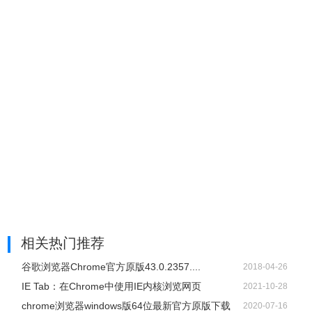
的检索词，建议和历史搜索将会出现；
4、当正在下载时，用户关闭Chrome窗口将会弹出确认关闭
提示框；
5、在标签栏的右键菜单中加入“重新载入关闭的页面”和“新标
签页”功能。
chromium浏览器 v78.0.3907.0更新日志(2019-09-09)
对部分功能进行了优化
v73.0.3654.0更新日志(2018-12-28)
1、Chromium浏览器使用了额外的Loader使配置文件与程序
文件存放于同一个文件夹，适合U盘携带，或者经常重装的
人群。
2、能通过“设置默认浏览器。EXE”将浏览器设置为默认浏览
相关热门推荐
器。并且设置之后在任何地方调用浏览器都不会出现丢失设
置的情况。并且能创建桌面以及程序菜单快捷方式。不过设
谷歌浏览器Chrome官方原版43.0.2357....
2018-04-26
置默认浏览器之后，程序所在文件夹不能改名或者删除;
IE Tab：在Chrome中使用IE内核浏览网页
2021-10-28
3、优化了浏览器配置。附加了一些常用的浏览器插件。其中
chrome浏览器windows版64位最新官方原版下载
2020-07-16