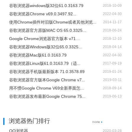
有一些插件默认是停用的，如果需要的话，随时启用即可。
谷歌浏览器windows版32位61.0.3163.79
2018-10-09
4、能通过一个批处理文件“清除所有个人信息与自定义设
谷歌浏览器Chrome v69.0.3497.92...
2022-04-30
置。bat”快速的将所有此浏览器的浏览记录以及个人信息删
使用Chrome插件对旧版Chrome或者其他浏览...
2014-11-17
除。以便重新定制并分发给其他用户。
谷歌浏览器官方原版MAC OS 65.0.3325...
2018-06-24
5、Loader使用C语言编写。尽量减少垃圾文件产生以及资源
Google Chrome浏览器官方版本 v71....
2018-12-10
占用。
谷歌浏览器Windows版32位65.0.3325...
2018-04-14
谷歌浏览器Mac版61.0.3163.79
2022-04-30
谷歌浏览器Linux版61.0.3163.79（适...
2017-09-19
谷歌浏览器手机版最新版本 71.0.3578.89
2019-01-24
谷歌浏览器官方版本Google Chrome v7...
2019-03-11
用不惯Google Chrome V69全新界面怎...
2018-09-14
谷歌浏览器发布最新Google Chrome 75...
2019-06-13
浏览器热门排行
QQ浏览器
2020-03-28