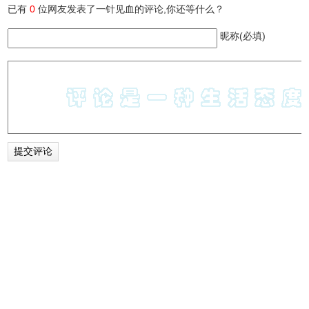
已有
0
位网友发表了一针见血的评论,你还等什么？
1、在使用chrome浏览器便携版-chrome的时候，会出现以下
问题：
昵称(必填)
2、缺少google api密钥,因此chromium的部分功能将无法使
用
3、这时候，谷歌账户无法登陆，十分不便。
Chromium浏览器更新日志
V79.0.3944 更新日志
1、若干的用户界面（UI）调整、稳定性问题修复；
2、完善在新标签页删除略缩图的功能，可以从某种程度上保
护你的隐私；
3、自动完成功能包含从搜索引擎搜索后的历史记录以及相关
搜索结果，比如你已经在adchrome.cn搜索过，现在，在地
址栏中输入adchrome.cn，按下Tab键，于是关于adchrome