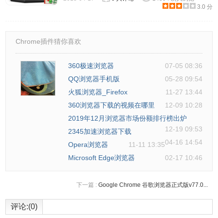
3.0 分
缩即可使用，而Chrome虽然理论上也可以免安装，但
Google仅提供安装版。
2、程序图标 两者图标只在色彩上有不同，Chromium的是天
Chrome插件猜你喜欢
蓝色系，而Chrome的则是Google公司的代表色（红、黄、
蓝、绿）。
360极速浏览器
07-05 08:36
3、新功能会率先在Chromium上推出，Chrome则会相对落
QQ浏览器手机版
05-28 09:54
后许多。
火狐浏览器_Firefox
11-27 13:44
问：浏览器支持多用户登录吗？
360浏览器下载的视频在哪里
12-09 10:28
在实验室里打开Multiple profiles项目，在重启浏览器之后，
2019年12月浏览器市场份额排行榜出炉
12-19 09:53
即可看到窗口右上角显示当前登录的帐户名称。点击该名
2345加速浏览器下载
04-16 14:54
称，点击Create a new profile手动接创建一个新的帐户，这
Opera浏览器
11-11 13:35
Microsoft Edge浏览器
02-17 10:46
会让你再新打开一个使用不同帐户的窗口，你不仅可以用不
同马甲帐户和cookies登录网站，还有完全不同的Chrome扩
展、主题、网页应用、收藏夹、设置参数等等。
下一篇 :
Google Chrome 谷歌浏览器正式版v77.0...
问：缺少GoogleAPI密钥,chromium的部分功能无法使用怎么
评论:(0)
解决？