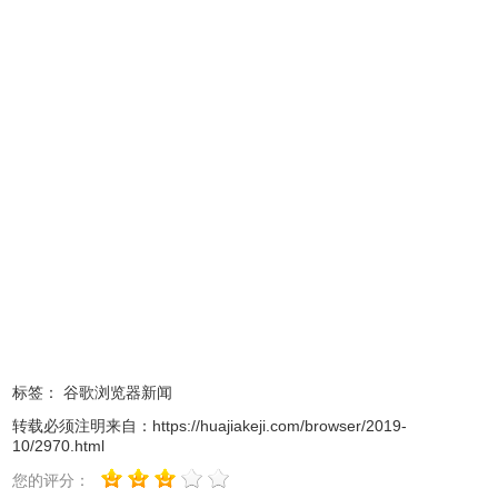
5、增加了一个是否向Google发送使用统计信息和崩溃报告
的可选项
6、拥有不同的名称和色彩更丰富的图标
7、设计思想基于简单、高速、稳定、安全
Chromium浏览器功能
1、Chromium浏览器使用了额外的Loader使配置文件与程序
文件存放于同一个文件夹。
2、能通过“设置默认浏览器。EXE”将浏览器设置为默认浏览
器。
3、Chromium浏览器优化了浏览器配置。附加了一些常用的
标签：
谷歌浏览器新闻
浏览器插件。
转载必须注明来自：
https://huajiakeji.com/browser/2019-
4、Chromium浏览器能通过一个批处理文件“清除所有个人信
10/2970.html
息与自定义设置。
您的评分：
5、Loader使用C语言编写。尽量减少垃圾文件产生以及资源