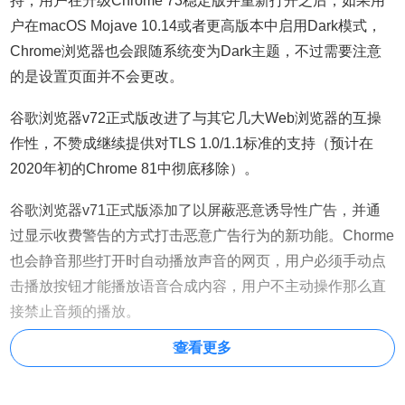
持，用户在升级Chrome 73稳定版并重新打开之后，如果用
户在macOS Mojave 10.14或者更高版本中启用Dark模式，
Chrome浏览器也会跟随系统变为Dark主题，不过需要注意
的是设置页面并不会更改。
谷歌浏览器v72正式版改进了与其它几大Web浏览器的互操
作性，不赞成继续提供对TLS 1.0/1.1标准的支持（预计在
2020年初的Chrome 81中彻底移除）。
谷歌浏览器v71正式版添加了以屏蔽恶意诱导性广告，并通
过显示收费警告的方式打击恶意广告行为的新功能。Chorme
也会静音那些打开时自动播放声音的网页，用户必须手动点
击播放按钮才能播放语音合成内容，用户不主动操作那么直
接禁止音频的播放。
查看更多
谷歌浏览器v70正式版引入了诸多新的功能，包括画中画功
能，禁用谷歌绑定登陆，在Windows平台支持Progressive
Web Apps，允许用户严苛限制扩展可访问的网站白名单，此