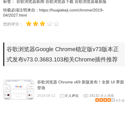
标签：
谷歌浏览器新闻
谷歌浏览器下载
谷歌浏览器最新版
E9BB2089A58BD7A477BBAD18FC72B52845FB3DF0
转载必须注明来自：
https://huajiakeji.com/chrome/2019-
SHA256：
04/2027.html
F3677C511BABEECC090340D0C2F5B11ECE79550BEC6
您的评分：
http://dl.google.com/release2/chrome/AJSw3HH2riQ3_73.0.3
https://dl.google.com/release2/chrome/AJSw3HH2riQ3_73.0.
http://www.google.com/dl/release2/chrome/AJSw3HH2riQ3_73
谷歌浏览器Google Chrome稳定版v73版本正
https://www.google.com/dl/release2/chrome/AJSw3HH2riQ3_7
式发布v73.0.3683.103相关Chrome插件推荐
http://redirector.gvt1.com/edgedl/release2/chrome/AJSw3HH
https://redirector.gvt1.com/edgedl/release2/chrome/AJSw3H
谷歌浏览器 Chrome v69 新版发布！全新 UI 界面
Google Chrome v73.0.3683.103 无更新功能版 32位
登场
SHA1：
2018-09-12
0 人评论
28132 次人浏览
EBF1E16B45CAC5A2C0F000CB54A2A313AD9F0546
4.5 分
SHA256：
AE33AED0E8525881A56BAEC27842FAEB22CF93AC9AC7
http://dl.google.com/release2/chrome/ANDN0dqXDGP8_73.0.