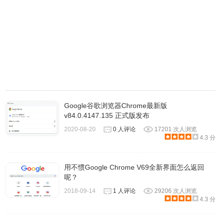
https://dl.google.com/release2/chrome/ANDN0dqXDGP8_73.0
http://www.google.com/dl/release2/chrome/ANDN0dqXDGP8_7
https://www.google.com/dl/release2/chrome/ANDN0dqXDGP8_
http://redirector.gvt1.com/edgedl/release2/chrome/ANDN0d
https://redirector.gvt1.com/edgedl/release2/chrome/ANDN0
Google Chrome v73.0.3683.103 Mac版
SHA1：
Google谷歌浏览器Chrome最新版
BF01D97D89339DFCBBEE639357EA4FBD6CC383F6
v84.0.4147.135 正式版发布
SHA256：
2020-08-20
0 人评论
17201 次人浏览
82AF5351B97F53D4C6AE893A552F193F604CC92779EA
4.3 分
http://dl.google.com/release2/chrome/APAZHIMjCY0z_73.0.
73.0.3683.103.dmg
用不惯Google Chrome V69全新界面怎么返回
呢？
https://dl.google.com/release2/chrome/APAZHIMjCY0z_73.0
2018-09-14
1 人评论
29206 次人浏览
73.0.3683.103.dmg
4.3 分
http://www.google.com/dl/release2/chrome/APAZHIMjCY0z_
73.0.3683.103.dmg