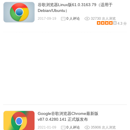
谷歌浏览器Linux版61.0.3163.79（适用于
https://www.google.com/dl/release2/chrome/APAZHIMjCY0z
Debian/Ubuntu）
73.0.3683.103.dmg
2017-09-19
0 人评论
32730 次人浏览
http://redirector.gvt1.com/edgedl/release2/chrome/APAZHI
4.3 分
73.0.3683.103.dmg
https://redirector.gvt1.com/edgedl/release2/chrome/APAZH
73.0.3683.103.dmg
Google Chrome 官方带更新功能版 网盘：
https://www.lanzous.com/b138066
Google谷歌浏览器Chrome最新版
v87.0.4280.141 正式版发布
2021-01-09
0 人评论
35906 次人浏览