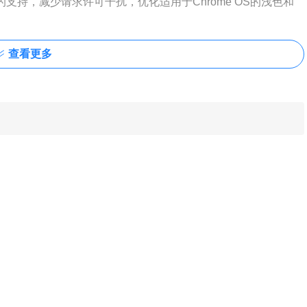
件的支持，减少请求许可干扰，优化适用于Chrome OS的浅色和
查看更多
多底层改进，更快地启动、更快地加载，更多方式提升续航，代表
先处理将CPU使用率降低5倍，并将电池寿命延长1.25小时。
7％，并且所有这些操作都比以前使用更少的电量和内存。
复程序。
 free in WebRTC. Reported by raven (@raid_akame) on 2021-
er overflow in tab groups. Reported by Abdulrahman
rch on 2021-02-23
 free in Blink. Reported by Anonymous on 2021-03-09
g and other initiatives