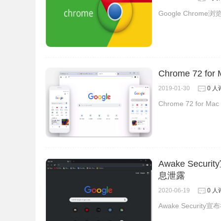
Google Chrome浏
Chrome 72 f
2019-01-30
0 人
Chrome 72 for 
Awake Sec
息泄露
2020-06-19
0 人
Awake Secur