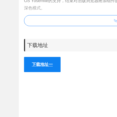
OS Yosemite的支持，结束对旧版浏览器附加组
深色模式。
谷歌浏览器v87正式版主要更新，由于进行了许
了多年来Chrome性能的最大提高。活动标签页优
Chrome启动速度快25%，页面加载速度提高了
下载地址
安全修复和奖励
下载地址一
Chrome v89.0.4389.90，此更新包括5个安全修
[$500][1167357] High CVE-2021-21191: Use after
01-15
[$TBD][1181387] High CVE-2021-21192: Heap buff
Alqabandi, Microsoft Browser Vulnerability Resea
[$TBD][1186287] High CVE-2021-21193: Use after
[1187298] Various fixes from internal audits, fuzzin