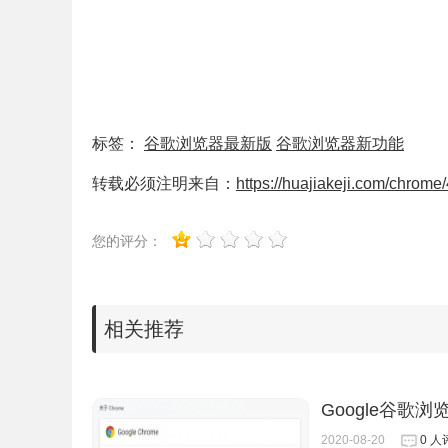
Google Chrome v89.0.4389.90 官方正式
https://dl.google.com/release2/chrome/GhyeF19
https://www.google.com/dl/release2/chrome/Ghy
https://redirector.gvt1.com/edgedl/release2/ch
标签：
谷歌浏览器最新版
谷歌浏览器新功能
Google Chrome v89.0.4389.90 官方正式
转载必须注明来自：
https://huajiakeji.com/chrome
https://dl.google.com/release2/chrome/AOg3zEh
https://www.google.com/dl/release2/chrome/AO
您的评分：
https://redirector.gvt1.com/edgedl/release2/ch
相关推荐
Google Chrome v89.0.4389.90 官方正式
https://dl.google.com/edgedl/chrome/install/Goo
Google Chrome v89.0.4389.90 官方正式
Google谷歌浏览
2020-08-20
0 人
https://dl.google.com/edgedl/chrome/install/Goo