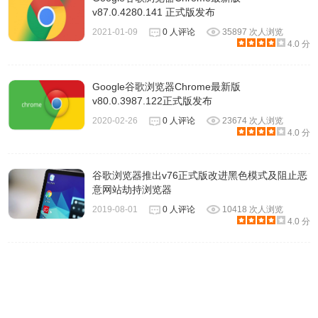
https://redirector.gvt1.com/edgedl/release2/chrome/APQvADk
v87.0.4280.141 正式版发布
O8jviXrIg2Gk_80.0.3987.106/GoogleChrome-
2021-01-09
0 人评论
35897 次人浏览
4.0 分
80.0.3987.106.dmg
Google谷歌浏览器Chrome最新版
Google Chrome 官方带更新功能版 网盘：
v80.0.3987.122正式版发布
https://www.lanzous.com/b138066
2020-02-26
0 人评论
23674 次人浏览
4.0 分
谷歌浏览器推出v76正式版改进黑色模式及阻止恶
意网站劫持浏览器
2019-08-01
0 人评论
10418 次人浏览
4.0 分