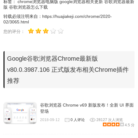
标签：
chrome浏览器电脑版
google浏览器相关更新
谷歌浏览器最新
wOTq1pFmspg_80.0.3987.106/80.0.3987.106_chrome_install
版
谷歌浏览器怎么下载
http://www.google.com/dl/release2/chrome/Tjuca0jief-
转载必须注明来自：
https://huajiakeji.com/chrome/2020-
wOTq1pFmspg_80.0.3987.106/80.0.3987.106_chrome_install
02/3065.html
https://www.google.com/dl/release2/chrome/Tjuca0jief-
您的评分：
wOTq1pFmspg_80.0.3987.106/80.0.3987.106_chrome_install
http://redirector.gvt1.com/edgedl/release2/chrome/Tjuca0jief-
wOTq1pFmspg_80.0.3987.106/80.0.3987.106_chrome_install
Google谷歌浏览器Chrome最新版
https://redirector.gvt1.com/edgedl/release2/chrome/Tjuca0jief-
v80.0.3987.106 正式版发布相关Chrome插件
wOTq1pFmspg_80.0.3987.106/80.0.3987.106_chrome_install
推荐
Google Chrome v80.0.3987.106 无更新功能版 32位
SHA1：
谷歌浏览器 Chrome v69 新版发布！全新 UI 界面
450AA666804964123FF2045B3AE9115EC81821DA
登场
SHA256：
2018-09-12
0 人评论
28127 次人浏览
A4F26E8E1F3261788148D504169D90197FF2F4A46A119B
4.5 分
http://dl.google.com/release2/chrome/XniRgTinq_-