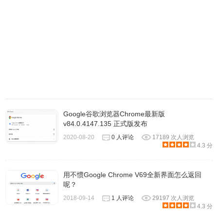
（无更新组件）64位
https://dl.google.com/release2/chrome/AKhlp40P4FlVEpga3
_GQ_89.0.4389.114/89.0.4389.114_chrome_installer.exe
https://www.google.com/dl/release2/chrome/AKhlp40P4FlV
_GQ_89.0.4389.114/89.0.4389.114_chrome_installer.exe
https://redirector.gvt1.com/edgedl/release2/chrome/AKhlp4
_GQ_89.0.4389.114/89.0.4389.114_chrome_installer.exe
Google Chrome v89.0.4389.114 官方正式版 离线安装包
Google谷歌浏览器Chrome最新版
v84.0.4147.135 正式版发布
（无更新组件）32位
https://dl.google.com/release2/chrome/AJoG-
2020-08-20
0 人评论
17189 次人浏览
4.3 分
hcDJqbwg_TFBj9eH-
g_89.0.4389.114/89.0.4389.114_chrome_installer.exe
用不惯Google Chrome V69全新界面怎么返回
https://www.google.com/dl/release2/chrome/AJoG-
呢？
hcDJqbwg_TFBj9eH-
2018-09-14
1 人评论
29197 次人浏览
g_89.0.4389.114/89.0.4389.114_chrome_installer.exe
4.3 分