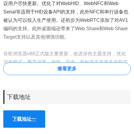
议用户尽快更新。优化了对WebHID、WebNFC和Web
Serial等适用于HID设备API的支持，此外NFC和串行设备也
被认为可以投入生产使用。还初步为WebRTC添加了对AV1
编码的支持。此外桌面端还带来了Web Share和Web Share
Target支持以及其他增强功能。
谷歌浏览器v88正式版主要更新，改进深色主题支持，优化
深色模式，覆盖设置、书签、历史、新标签页等更多内部页
查看更多
面的滚动条。停止对FTP的支持，无法使用Chrome作为FTP
客户端，不再支持ftp://开头的地址。停止对Mac OS
Yosemite的支持，结束对旧版浏览器附加组件的支持，减少
请求许可干扰，优化适用于Chrome OS的浅色和深色模式。
下载地址
谷歌浏览器v87正式版主要更新，由于进行了许多底层改
下载地址一
进，更快地启动、更快地加载，更多方式提升续航，代表了
多年来Chrome性能的最大提高。活动标签页优先处理将