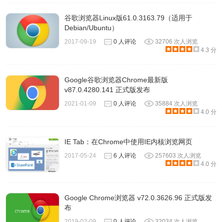
https://redirector.gvt1.com/edgedl/release2/chrome/AJoG-
hcDJqbwg_TFBj9eH-
谷歌浏览器Linux版61.0.3163.79（适用于
Debian/Ubuntu）
g_89.0.4389.114/89.0.4389.114_chrome_installer.exe
2017-09-19
0 人评论
32706 次人浏览
4.3 分
Google Chrome v89.0.4389.114 官方正式版 离线安装包
（含更新组件）64位
Google谷歌浏览器Chrome最新版
https://dl.google.com/edgedl/chrome/install/GoogleChromeS
v87.0.4280.141 正式版发布
Google Chrome v89.0.4389.114 官方正式版 离线安装包
2021-01-09
0 人评论
35884 次人浏览
（含更新组件）32位
4.0 分
https://dl.google.com/edgedl/chrome/install/GoogleChromeSt
IE Tab：在Chrome中使用IE内核浏览网页
Google Chrome 官方正式版 离线安装包（含更新组件）新
2017-05-24
6 人评论
257603 次人浏览
4.0 分
版及历史版本
https://www.lanzous.com/b138066
Google Chrome浏览器 v72.0.3626.96 正式版发
布
2019-02-09
0 人评论
32034 次人浏览