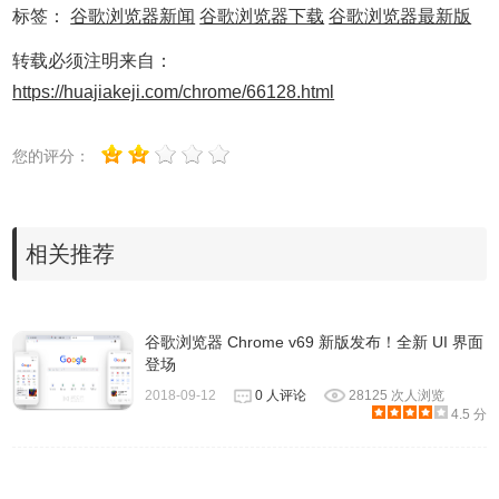
[$TBD][1173903] High CVE-2021-21197: Heap buffer
标签：
谷歌浏览器新闻
谷歌浏览器下载
谷歌浏览器最新版
overflow in TabStrip. Reported by Abdulrahman Alqabandi,
转载必须注明来自：
Microsoft Browser Vulnerability Research on 2021-02-03
https://huajiakeji.com/chrome/66128.html
[$TBD][1184399] High CVE-2021-21198: Out of bounds
read in IPC. Reported by Mark Brand of Google Project Zero
您的评分：
on 2021-03-03
[$7500][1179635] High CVE-2021-21199: Use Use after free
in Aura. Reported by Weipeng Jiang (@Krace) from
相关推荐
Codesafe Team of Legendsec at Qi'anxin Group and
Evangelos Foutras
[1193827] Various fixes from internal audits, fuzzing and
谷歌浏览器 Chrome v69 新版发布！全新 UI 界面
登场
other initiatives
2018-09-12
0 人评论
28125 次人浏览
4.5 分
Google Chrome v89.0.4389.114 官方正式版 离线安装包