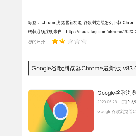
Google Chrome v83.0.4103.106 官方正式版 
http://dl.google.com/release2/chrome/AN8uy_c
https://dl.google.com/release2/chrome/AN8uy_
标签：
chrome浏览器新功能
谷歌浏览器怎么下载
Chr
http://www.google.com/dl/release2/chrome/AN8
转载必须注明来自：
https://huajiakeji.com/chrome/2020
https://www.google.com/dl/release2/chrome/AN
您的评分：
http://redirector.gvt1.com/edgedl/release2/ch
https://redirector.gvt1.com/edgedl/release2/c
Google谷歌浏览器Chrome最新版 v83
Google Chrome v83.0.4103.106 Mac版
http://dl.google.com/release2/chrome/SKSyw3T
83.0.4103.106.dmg
Google谷歌浏览
https://dl.google.com/release2/chrome/SKSyw3
2020-06-28
0 人
83.0.4103.106.dmg
Google谷歌浏览器Ch
http://www.google.com/dl/release2/chrome/SKS
83.0.4103.106.dmg
https://www.google.com/dl/release2/chrome/SK