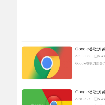
83.0.4103.106.dmg
http://redirector.gvt1.com/edgedl/release2/ch
83.0.4103.106.dmg
https://redirector.gvt1.com/edgedl/release2/c
83.0.4103.106.dmg
Google Chrome v83.0.4103.106 官方带在
Google谷歌浏览
https://www.lanzous.com/b138066
2021-01-09
0 人
Google谷歌浏览器Ch
Google谷歌浏览器Chrome最新版v83.
链接: https://pan.baidu.com/s/1I1ESdB4PfjtyO
Google谷歌浏览
2020-02-26
0 人