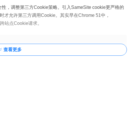
整第三方Cookie策略。引入SameSite cookie更严格的
e时才允许第三方调用Cookie。其实早在Chrome 51中，
跨站点Cookie请求。
查看更多
离线安装包 64位
fg5KvFGW8tAMDmdY_83.0.4103.106/83.0.4103.106_chrome_insta
Wfg5KvFGW8taMDmdY_83.0.4103.106/83.0.4103.106_chrome_inst
vOnWfg5KvFGW8taMDmdY_83.0.4103.106/83.0.4103.106_chrome_
zvOnWfg5KvFGW8taMDmdY_83.0.4103.106/83.0.4103.106_chrome
rome/AIzvOnWfg5KvFGW8taMDmdY_83.0.4103.106/83.0.4103.106_c
hrome/AIzvOnWfg5KvFGW8taMDmdY_83.0.4103.106/83.0.4103.106_