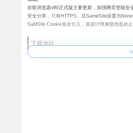
谷歌浏览器v80正式版主要更新，加强网页登陆安全性，调
安全分类，只有HTTPS、且SameSite设置为Non
SaMSIte Cookie首次引入，其设计用来阻伪造的止
下载地址
Google Chrome v83.0.4103.106 官方正式版 
http://dl.google.com/release2/chrome/AIzvOnW
https://dl.google.com/release2/chrome/AIzvOn
http://www.google.com/dl/release2/chrome/AIz
https://www.google.com/dl/release2/chrome/AI
http://redirector.gvt1.com/edgedl/release2/ch
https://redirector.gvt1.com/edgedl/release2/c