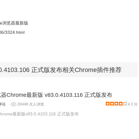
离线安装包 32位
FXDxThVbB2FHNO1k_83.0.4103.106/83.0.4103.106_chrome_insta
cFXDxThVbB2FHNO1k_83.0.4103.106/83.0.4103.106_chrome_inst
ome浏览器最新版
uy_cFXDxThVbB2FHNO1k_83.0.4103.106/83.0.4103.106_chrome_
-06/3324.html
8uy_cFXDxThVbB2FHNO1k_83.0.4103.106/83.0.4103.106_chrome
rome/AN8uy_cFXDxThVbB2FHNO1k_83.0.4103.106/83.0.4103.106_
hrome/AN8uy_cFXDxThVbB2FHNO1k_83.0.4103.106/83.0.4103.106
.0.4103.106 正式版发布相关Chrome插件推荐
qP-TbjUfrgN63yQ_83.0.4103.106/GoogleChrome-
器Chrome最新版 v83.0.4103.116 正式版发布
TqP-TbjUfrgN63yQ_83.0.4103.106/GoogleChrome-
评论
20448 次人浏览
4.3 分
rome最新版v83.0.4103.116 正式版发布
yw3TqP-TbjUfrgN63yQ_83.0.4103.106/GoogleChrome-
Syw3TqP-TbjUfrgN63yQ_83.0.4103.106/GoogleChrome-