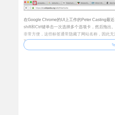
在Google Chrome的UI上工作的Peter Ca
shift和Ctrl键单击一次选择多个选项卡，然
非常方便，这些标签通常隐藏了网站名称，因此无法
Tabs设置最小尺寸，并允许在标签上显示网站的
在该功能没有release出来之前，我们还是先推
1、
Snooze Tabby:临时关闭标签，定时预约稍后
2、
Tab Hibernation:chrome标签睡眠插件
3、
TooManyTabs for Chrome
4、
OneTab
：
可以帮助用户一键杀死谷歌浏览器中所有标
5、
The Great Suspender：让暂时不用的chr