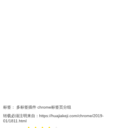
KugU_73.0.3667.0/73.0.3667.0_chrome_installer.exe
http://www.google.com/dl/release2/chrome/BN7AXi-
KugU_73.0.3667.0/73.0.3667.0_chrome_installer.exe
https://www.google.com/dl/release2/chrome/BN7AXi-
KugU_73.0.3667.0/73.0.3667.0_chrome_installer.exe
Windows 版本下载
最新版本：73.0.3667.0
文件大小：51.57 MB
更新时间：13小时前
SHA1：
DFF76EB0FB81B843EA61CC6D86C0849FAFBB153D
SHA256：
314964862A268D9D22533AC7017111AEF21FA0227CE06
标签：
多标签插件
chrome标签页分组
http://dl.google.com/release2/chrome/HTz252_WNJc_73.0.366
https://dl.google.com/release2/chrome/HTz252_WNJc_73.0.36
转载必须注明来自：
https://huajiakeji.com/chrome/2019-
01/1811.html
http://www.google.com/dl/release2/chrome/HTz252_WNJc_73.