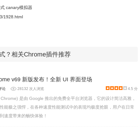
模式
canary模拟器
-03/1928.html
模式？相关Chrome插件推荐
ome v69 新版发布！全新 UI 界面登场
中输入一下内容，然后按下回车（Enter）键。
k-mode
评论
28132 次人浏览
4.5 分
于不熟悉的选项，还请慎重操作。
le Chrome) 是由 Google 推出的免费全平台浏览器，它的设计简洁高雅，
性能极之强悍，在各种速度性能测试中的表现均极度抢眼，用户在日常
到速度带来的畅快体验！