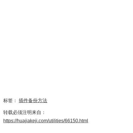
C:\Users\Administrator\AppData\Local\Google\Chrome\UserDat
3. 复制 “版本号目录全路径”到第1步操作中遇到的“扩展程序
根目录” 里。
4. 单击第1步中的“打包扩展按钮”，就可以在id目录下找到对
应的crx 插件了，同理，把所有的id(插件)都手动的备份一
次。
ok，这样chrome插件就备份好啦
第二部分：重新载入备份的chrome插件
1. 右击Chrome 桌面快捷方式，选择-"属性"-"快捷方式"，然
后在"目标"一栏尾部添加参数 --enable-easy-off-store-
标签：
插件备份方法
extension-install，然后再运行浏览器就可以像以前那样正常
转载必须注明来自：
安装Web Store之外的第三方扩展应用及脚本程序了。具体
https://huajiakeji.com/utilities/66150.html
流程参照：chrome浏览器第三方扩展应用安装流程。