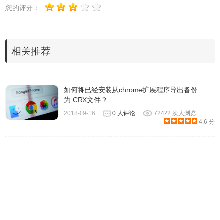
您的评分：
2.先将扩展程序下载保存到本地，然后将下载来的文件后缀
名 *.crx 改成 *.rar，这样你就得到了一个压缩文件，然后右键
解压这个压缩文件得到一个文件夹。然后在浏览器里打开扩
相关推荐
展程序页面（chrome://settings/extensions），选中右上方开
发人员模式复选框，然后再点击左上方的”载入正在开发的扩
展程序“按钮，选中刚刚解压出来的文件夹然后点确定即可。
如何将已经安装从chrome扩展程序导出备份
为.CRX文件？
2018-09-16
0 人评论
72422 次人浏览
4.6 分