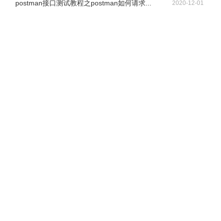
postman接口测试教程之postman如何请求...
2020-12-01
此时，重新添加下载任务，线程就全都是32线程的了。如下
图所示：
4、如何设置IDM为单线程下载？