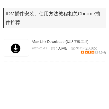
种情况下，你不需要做任何特别的事情，只要像往常一样浏
览互联网即可。如果IDM的类型与类型/扩展名列表匹配，则
IDM插件安装、使用方法教程相关Chrome插
IDM从Internet Explorer接管下载。使用IDM下载的文件类型/
件推荐
扩展名列表可以在选项 - >常规中编辑。如果IDM已经接管了
下载，它会显示下面的对话框
After Link Downloader(网络下载工具)
2024-01-12
0 人评论
33814 次人浏览
4.0 分
如果您点击“ 稍后下载”按钮，URL（网址）将被添加到下载
列表中，但下载过程不会启动。如果您点击开始下载按钮，
IDM将立即开始下载文件。IDM可让您将您的下载与IDM类别
相关联。IDM根据文件类型建议类别和默认的下载目录。您
可以编辑类别，在主IDM窗口中删除和添加新类别。如果你
想在下载之前看到一个zip文件的内容，你可以点击预览按