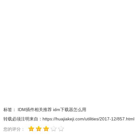
想要使用IDM插件，需要勾选enable和allow in incognito开
发者模式。可以看出IDM插件的安装方法跟普通
chrome插件
离线安装方法
类似。
IDM如何使用？
IDM插件安装成功后，如何使用呢？使用
Internet Download
Manager
开始下载有几种方法。
标签：
IDM插件相关推荐
idm下载器怎么用
1）IDM监视Internet Explorer，MSN Explorer，AOL，
Opera，Mozilla，Netscape和许多其他浏览器的点击次数。
转载必须注明来自：
https://huajiakeji.com/utilities/2017-12/857.html
这个方法是最简单的一个。如果您在Internet Explorer或其他
您的评分：
浏览器中单击下载链接，则IDM将接管并加速此下载。在这