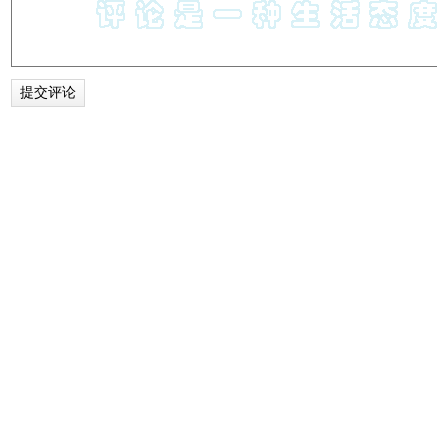
2.说明：建议把"Languages\idm_chn.lng"旧版语言文件删