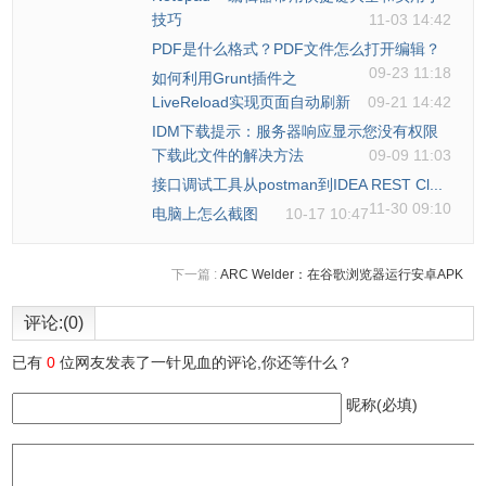
技巧
11-03 14:42
参数/ a，/ h，/ n，/ q，/ f local_file_name，/ p local_path只
PDF是什么格式？PDF文件怎么打开编辑？
09-23 11:18
如何利用Grunt插件之
有在指定要使用/ d URL下载的文件
LiveReload实现页面自动刷新
09-21 14:42
IDM下载提示：服务器响应显示您没有权限
IDM插件常见问题及注意事项
下载此文件的解决方法
09-09 11:03
接口调试工具从postman到IDEA REST Cl...
11-30 09:10
1.IDM插件安装成功后不能使用怎么办？
电脑上怎么截图
10-17 10:47
首先，排查internet Download Manager Module是否升级到
下一篇 :
ARC Welder：在谷歌浏览器运行安卓APK
最新版本，如果是，检测是否chrome浏览器是否允许高级集
评论:(0)
成。如下图所示：
已有
0
位网友发表了一针见血的评论,你还等什么？
昵称(必填)