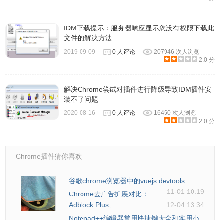
idman / s
或idman / d URL [/ p local_path] [/ f local_file_name] [/ q] [/ h]
IDM下载提示：服务器响应显示您没有权限下载此
[/ n] [/ a]
文件的解决方法
2019-09-09
0 人评论
207946 次人浏览
2.0 分
参数：
/ d URL - 下载文件，例如。
解决Chrome尝试对插件进行降级导致IDM插件安
IDMan.exe /
装不了问题
d“http://www.internetdownloadmanager.com/path/File
2020-08-16
0 人评论
16450 次人浏览
Name.zip”
2.0 分
/ s - 在调度程序中启动队列
/ p local_path - 定义保存文件的本地路径
Chrome插件猜你喜欢
/ f local_file_name - 定义保存文件的本地文件名
/ q - 成功下载后，IDM将退出。此参数仅适用于第一个副本
谷歌chrome浏览器中的vuejs devtools...
/ h - 成功下载后，IDM将挂断您的连接
11-01 10:19
Chrome去广告扩展对比：
/ n - 当IDM不询问任何问题时打开静音模式
Adblock Plus、...
12-04 13:34
/ a - 添加一个用/ d指定的文件来下载队列，但不要开始下载
Notepad++编辑器常用快捷键大全和实用小