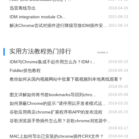
迅雷离线导出
2018-04-16
IDM与Chrome集成不起作用怎么办？IDM integration
IDM integration module Ch...
2021-08-13
module无法正常使用怎么办？
解决Chrome尝试对插件进行降级导致IDM插件安...
2021-08-14
实用方法教程热门排行
IDM插件使用技巧
IDM与Chrome集成不起作用怎么办？IDM i...
2018-05-15
1、IDM被提示盗版后不能使用怎么办？
Fiddler抓包教程
2018-05-14
当你的IDM被提示盗版后，下载东西会弹出IDM然后自动退
教你如何从国内视频网站中批量下载视频到本地离线观看？
2018-05-10
出。我们可以通过 ALT+右键点击下载地址。这样就可以不
图文详解如何将书签bookmarks导回到chro...
2018-05-09
调用IDM下载了。
如何屏蔽Chrome的提示:"请停用以开发者模式运...
2019-03-20
谷歌应用商店chrome扩展程序和APP的发布流程
2018-05-15
2、如何关闭”IEMonitor.exe”进程？
谷歌浏览器手势插件怎么用？谷歌chrome浏览器中...
一般IDM默认会启动两个进程。分别
2018-03-17
是“IDMan.exe”、”IEMonitor.exe”。“IDMan.exe”是主程序进程
MAC上如何导出已安装的chrome插件CRX文件？
2018-04-18