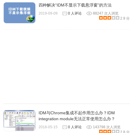
载”，将所选文本中的所有链接添加到IDM。
四种解决“IDM不显示下载悬浮窗”的方法
2019-09-09
0 人评论
88247 次人浏览
2.9 分
4）您可以使用添加URL按钮手动添加URL（网址）。
有关更多详细信息，请参阅主对话主题
5）从Internet Explorer拖放链接到IDM主窗口或下载篮子
放置目标是一个窗口，接受从Internet Explorer，Netscape或
Opera浏览器拖动的超链接。您可以从浏览器中拖动链接并
将其放到此窗口，以便使用IDM开始下载。
如果你想隐藏这个窗口，只需关闭它。稍后，如果您希望再
次出现此窗口，您可以从主菜单（或托盘菜单）中选取“Url->
显示放置目标”。
IDM与Chrome集成不起作用怎么办？IDM
integration module无法正常使用怎么办？
6）您可以使用命令行参数从命令行下载
2018-05-15
0 人评论
143798 次人浏览
您可以使用以下参数从命令行启动IDM
2.8 分