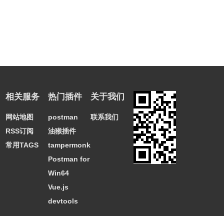
个人觉得IDM多线程和单线程下载，速度上没太大的区别。
对于某些只允许单线程下载的链接（如某些论坛附件） 需把
连接数改为1。
因为IDM默认使用多线程（8个）下载
推荐技巧
：点击下载链接的同时按住“Alt”键可暂时禁用IDM
下载（也就是用你浏览器的默认下载方式比如IE）。
首次运行会提示下载中文语言文件，选择“是”即可。
或解压
相关服务
热门插件
关于我们
以下附件到Languages文件夹 再到界面菜单中选择“简体中
网站地图
postman
联系我们
文”使之生效。
在IDM菜单-下载-选项-连接-默认最大连接数-
RSS订阅
油猴插件
设置为1
常用TAGS
tampermonkey
Postman for
5、如何进行备份IDM设置？
Win64
很多朋友都问我，每次重装系统后都要把IDM重新设置一遍
Vue.js
很麻烦。问我怎么备份IDM的设置。其实IDM的设置是保存
devtools
在注册表的，只要我们把注册表导出。重装系统后再导入注
册就行了。