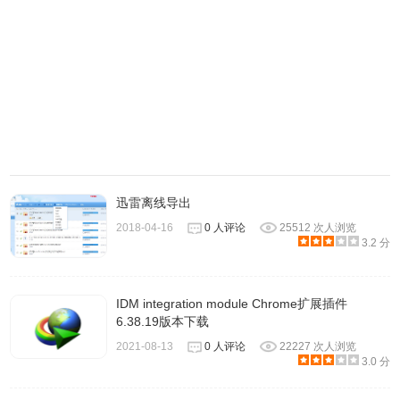
IDM监视系统剪贴板中是否有特殊扩展类型的URL。当Web
地址被复制到剪贴板时，IDM显示其对话框以开始下载。
如果您点击确定按钮，IDM将开始下载。
3）IDM集成IE（MSN，AOL，Avant）和Mozilla（Firefox，
迅雷离线导出
Netscape）浏览器的右键菜单
2018-04-16
0 人评论
25512 次人浏览
如果你右键点击浏览器中的链接，你会看到“与IDM下载”菜单
3.2 分
项。您可以从html页面下载所选文本中的特定链接或所有链
接。
IDM integration module Chrome扩展插件
6.38.19版本下载
如果IDM无法自动接管下载，则这种下载文件的方式非常有
2021-08-13
0 人评论
22227 次人浏览
3.0 分
用。只需选择此项目即可开始下载带有IDM的链接。您也可
以在Internet Explorer中选择文本，然后选择“使用IDM下