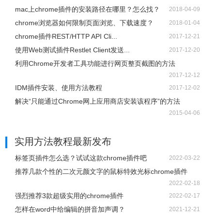
不能关闭的；“IEMonitor.exe”是监视IE内核浏览器点击事件
mac上chrome插件的安装路径在哪里？怎么找？
2018-04-09
的；关闭”IEMonitor.exe”这个进程，在IDM菜单-下载-选项-常
chrome浏览器如何限制页面浏览、下载速度？
2018-01-04
规-监视基于IE内核浏览器。把这里的勾去掉就可以。
chrome插件REST/HTTP API Cli...
2017-12-21
使用Web测试插件Restlet Client发送...
2017-12-20
3、如何设置临时文件夹？
利用Chrome开发者工具功能进行网页整页截图的方法
IDM程序默认的临时文件夹是设置在C盘的，这样会比较占用
2017-12-12
C盘的空间。多线程情况下，临时目录和保存目录设置在不
IDM插件安装、使用方法教程
2017-12-02
同的分区。单线程情况下，临时目录和保存目录设置在相同
解决“只能通过Chrome网上应用商店安装该程序”的方法
的分区。在IDM菜单-下载-选项-保存位置-临时文件夹。
2015-04-06
IDM
32线程设置方法：
实用方法教程
最新发布
1. 点击选项 -- 连接
标签页插件怎么选？试试这款chrome插件吧
2022-03-22
2.“连接类型/速度”的下拉选项选择最后一个“较高速率连接”
推荐几款个性的二次元颜文字的鼠标特效光标chrome插件
3.“最大连接数”选择32
2022-02-18
4. 确定保存设置。
强烈推荐3款超级实用的chrome插件
2022-02-17
怎样在word中给编辑的拼音加声调？
2021-12-21