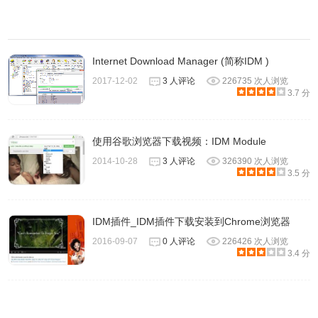
钮。
如果您在按住CTRL键的同时单击Internet Explorer中的下载
链接，则IDM将接管任何下载。（您应该在“IDM选项 - >常
Internet Download Manager (简称IDM )
规”中选中“ 在IE点击监视中使用CTRL键”）。
2017-12-02
3 人评论
226735 次人浏览
3.7 分
如果按住ALT键并单击IE中的下载链接，IDM将不会接管下载
并让Internet Explorer下载该文件。（您应该在“IDM选项 - >
常规”中选中“ 在IE点击监视中使用ALT键”）
使用谷歌浏览器下载视频：IDM Module
2014-10-28
3 人评论
326390 次人浏览
3.5 分
如果您不希望IDM接管浏览器的任何下载，请关闭IDM选项
中的浏览器集成。在“IDM选项 - >常规”中关闭或浏览器集成
之后，
IDM插件_IDM插件下载安装到Chrome浏览器
请记住，如果Internet Download Manager在下载文件时遇到
2016-09-07
0 人评论
226426 次人浏览
3.4 分
问题，您应该在点击链接的同时按Alt键以让浏览器进行下
载。
2）IDM监视剪贴板上的有效URL（网址）。