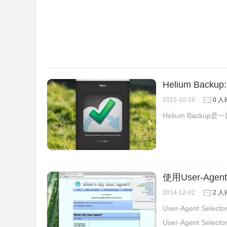
Helium Bac
2015-10-19
0 人
Helium Bac
使用User-Ag
2014-12-02
2 人
User-Agent Se
User-Agent 