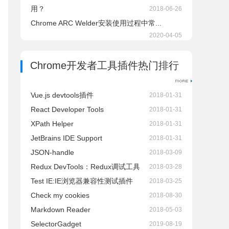
用？
2018-06-26
Chrome ARC Welder安装使用过程中常...
2020-04-05
Chrome开发者工具插件热门排行
Vue.js devtools插件
2018-01-31
React Developer Tools
2018-01-31
XPath Helper
2018-01-31
JetBrains IDE Support
2018-01-31
JSON-handle
2018-03-09
Redux DevTools：Redux调试工具
2018-03-28
Test IE:IE浏览器兼容性测试插件
2018-03-25
Check my cookies
2018-08-30
Markdown Reader
2018-05-03
SelectorGadget
2019-08-19