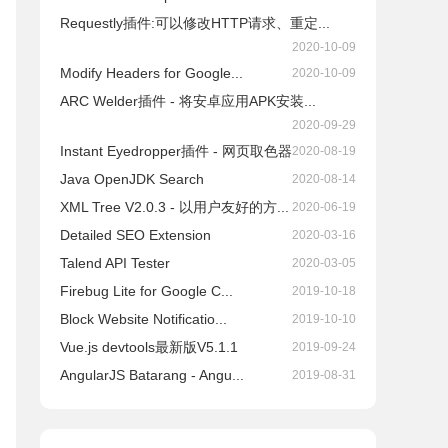
Requestly插件:可以修改HTTP请求、重定...
2020-10-09
Modify Headers for Google...
2020-10-09
ARC Welder插件 - 将安卓应用APK安装...
2020-09-29
Instant Eyedropper插件 - 网页取色器
2020-08-19
Java OpenJDK Search
2020-08-14
XML Tree V2.0.3 - 以用户友好的方...
2020-06-19
Detailed SEO Extension
2020-03-16
Talend API Tester
2020-03-05
Firebug Lite for Google C...
2019-10-18
Block Website Notificatio...
2019-10-10
Vue.js devtools最新版V5.1.1
2019-09-24
AngularJS Batarang - Angu...
2019-08-31