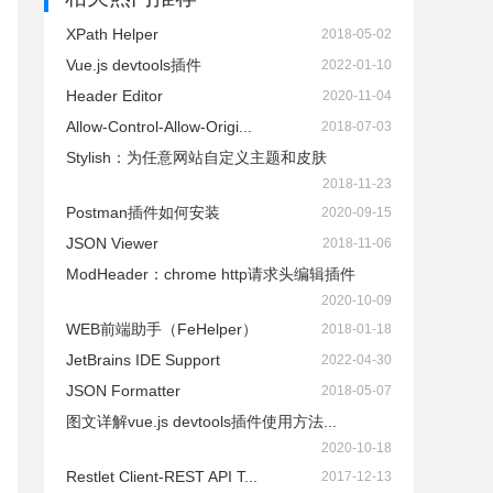
XPath Helper
2018-05-02
Vue.js devtools插件
2022-01-10
Header Editor
2020-11-04
Allow-Control-Allow-Origi...
2018-07-03
Stylish：为任意网站自定义主题和皮肤
2018-11-23
Postman插件如何安装
2020-09-15
JSON Viewer
2018-11-06
ModHeader：chrome http请求头编辑插件
2020-10-09
WEB前端助手（FeHelper）
2018-01-18
JetBrains IDE Support
2022-04-30
JSON Formatter
2018-05-07
图文详解vue.js devtools插件使用方法...
2020-10-18
Restlet Client-REST API T...
2017-12-13