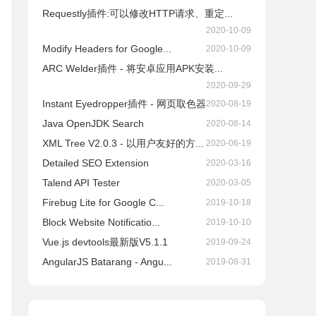
Requestly插件:可以修改HTTP请求、重定...
2020-10-09
Modify Headers for Google...
2020-10-09
ARC Welder插件 - 将安卓应用APK安装...
2020-09-29
Instant Eyedropper插件 - 网页取色器
2020-08-19
Java OpenJDK Search
2020-08-14
XML Tree V2.0.3 - 以用户友好的方...
2020-06-19
Detailed SEO Extension
2020-03-16
Talend API Tester
2020-03-05
Firebug Lite for Google C...
2019-10-18
Block Website Notificatio...
2019-10-10
Vue.js devtools最新版V5.1.1
2019-09-24
AngularJS Batarang - Angu...
2019-08-31