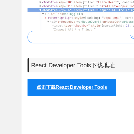
React Developer Tools下载地址
3.React Developer Tools会自动检测React组件
件放入到iframe下，导致React组件检测失败，变通方法是
webpack-dev-server --inline。
点击下载React Developer Tools