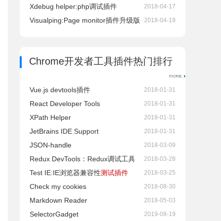
Xdebug helper:php调试插件
2018-04-17
Visualping:Page monitor插件升级版
2018-04-19
Chrome开发者工具插件热门排行
Vue.js devtools插件
2018-01-31
React Developer Tools
2018-01-31
XPath Helper
2018-01-31
JetBrains IDE Support
2018-01-31
JSON-handle
2018-03-09
Redux DevTools：Redux调试工具
2018-03-28
Test IE:IE浏览器兼容性
测试插件
2018-03-25
Check my cookies
2018-08-30
Markdown Reader
2018-05-03
SelectorGadget
2019-08-19