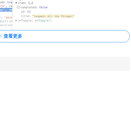
查看更多
，不过在webpack-dev-server模式下，webpack会自动将React组
webpack-dev-server配置在--inline模式下即可：