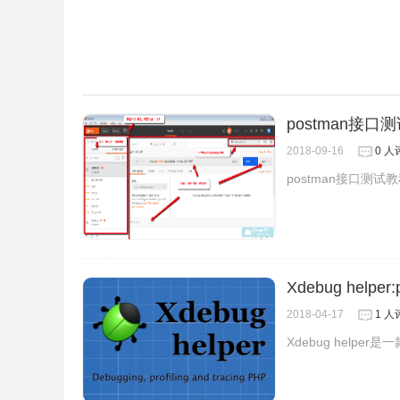
postman接
2018-09-16
0 人
postman接口测
Xdebug help
2018-04-17
1 人
Xdebug helper