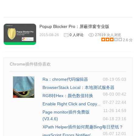
器安装Chrome插件时出现"CRX-HEADER-INVALID"解决方
法
。最新谷歌浏览器离线安装版可以从这里下载：
https://huajiakeji.com/chrome/2019-09/2915.html
Popup Blocker Pro：屏蔽弹窗专业版
2015-08-26
0 人评论
27619 次人浏览
Block Website Notification Requests插件使用
2.6 分
方法及注意事项
Chrome插件猜你喜欢
Block Website Notification Requests没有什么复杂的选项，
使用方式很简单，插件安装前访问网站（比如微博）弹出通
Ra：chrome代码编辑器
08-19 05:03
知请求，安装Block Website Notification Requests后，通知
BrowserStack Local：本地测试服务器
功能就被禁用了，无法弹出询问对话框，就不用多耗费那一
08-03 00:42
RGB转Hex：颜色数值转换
点点时间每次都得按下禁止喽！
07-27 22:44
Enable Right Click and Copy...
11-26 14:59
Page monitor插件免费版
需要注意的是，Block Website Notification Requests没办法
(V3.4.6)
04-18 23:16
自行调整设定，无法设定白名单，全网禁止通知请求，可谓
XPath Helper插件如何爬趣Bing每日壁纸？
简单粗暴。
05-07 12:01
javaScript Errors Notifier(...