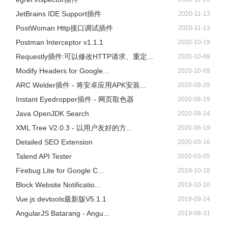
JetBrains IDE Support插件
2020-11-13
PostWoman Http接口调试插件
2020-11-13
Postman Interceptor v1.1.1
2020-10-19
Requestly插件:可以修改HTTP请求、重定...
2020-10-09
Modify Headers for Google...
2020-10-09
ARC Welder插件 - 将安卓应用APK安装...
2020-09-29
Instant Eyedropper插件 - 网页取色器
2020-08-19
Java OpenJDK Search
2020-08-14
XML Tree V2.0.3 - 以用户友好的方...
2020-06-19
Detailed SEO Extension
2020-03-16
Talend API Tester
2020-03-05
Firebug Lite for Google C...
2019-10-18
Block Website Notificatio...
2019-10-10
Vue.js devtools最新版V5.1.1
2019-09-24
AngularJS Batarang - Angu...
2019-08-31