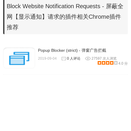
如果你无法访问Chrome应用商店，可以在本站下载，离线安
Block Website Notification Requests - 屏蔽全
装Block Website Notification Requests插件的方法如下：
网【显示通知】请求的插件相关Chrome插件
将从本站下载.CRX格式的插件修改成.zip格式的文件，用解
压缩工具将.zip格式的文件解压；chrome://extensions/打开
推荐
扩展程序页面，启用【开发者模式】，【加载已解压的扩展
程序】选择刚才的解压文件或直接将解压文件夹拖动到扩展
Popup Blocker (strict) - 弹窗广告拦截
程序页面完成安装。
2019-09-04
0 人评论
27597 次人浏览
4.0 分
如果你没有CRX文件安装经验，可以参考
最新版chrome浏览