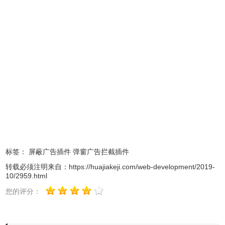
方法一：Chrome应用商店安装
打开Chrome应用商店，直接下载、安装即可。
Chrome应用商店Block Website Notification Requests插件
地址：https://chrome.google.com/webstore/detail/block-
website-notificatio/jpjjgdaekibbfkagoaalobjonlfplodg
标签：
屏蔽广告插件
弹窗广告拦截插件
转载必须注明来自：
https://huajiakeji.com/web-development/2019-
10/2959.html
您的评分：
方法二：离线安装