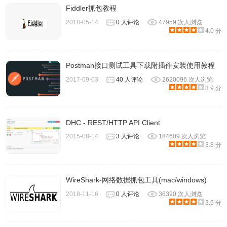
新发送历史记录中的请求。
Fiddler抓包教程
2018-05-14
0 人评论
47959 次人浏览
4.0 分
Talend API Tester插件常见问题
Talend API Tester为什么需要“读取和更改您访问的网站上的
Postman接口测试工具下载附插件安装使用教程
所有数据”和“与合作网站通信”权限？
2017-09-03
40 人评论
2620096 次人浏览
3.9 分
需要访问Internet资源的Chrome扩展程序必须在清单中声明
资源，该清单可以是URL列表或URL掩码。例如，http：// * /
DHC - REST/HTTP API Client
*允许访问任何URL。允许访问任何URL是Talend API Tester
2015-08-14
3 人评论
184609 次人浏览
的主要功能。 Chrome网上应用店将带有通配符的URL掩码
3.8 分
解释为Talend API Tester可以读取和更改您访问的网站上的
所有数据，而不意味着该应用程序做错了什么。
WireShark-网络数据抓包工具(mac/windows)
2018-11-16
0 人评论
36390 次人浏览
3.6 分
Talend API Tester插件联系方式