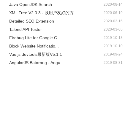
Java OpenJDK Search
2020-08-14
XML Tree V2.0.3 - 以用户友好的方...
2020-06-19
Detailed SEO Extension
2020-03-16
Talend API Tester
2020-03-05
Firebug Lite for Google C...
2019-10-18
Block Website Notificatio...
2019-10-10
Vue.js devtools最新版V5.1.1
2019-09-24
AngularJS Batarang - Angu...
2019-08-31