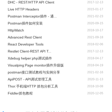
DHC - REST/HTTP API Client
2017-12-13
Live HTTP Headers
2015-01-17
Postman Interceptor插件 - 通...
2021-02-23
Postman插件如何安装
2020-09-15
HttpWatch
2018-10-17
Advanced Rest Client
2021-09-18
React Developer Tools
2018-02-06
Restlet Client-REST API T...
2017-12-13
Xdebug helper:php调试插件
2018-04-17
Visualping:Page monitor插件升级版
2018-04-19
postman接口测试教程与实例分享
2021-02-16
ApiPOST - API调试管理工具
2020-11-13
Thor:手机端HTTP 抓包分析工具
2018-10-08
Fiddler抓包教程
2020-12-05