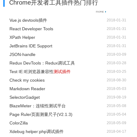
Chrome开发者工具插件热门排行
Vue.js devtools插件
2018-01-31
React Developer Tools
2018-01-31
XPath Helper
2018-01-31
JetBrains IDE Support
2018-01-31
JSON-handle
2018-03-09
Redux DevTools：Redux调试工具
2018-03-28
Test IE:IE浏览器兼容性
测试插件
2018-03-25
Check my cookies
2018-08-30
Markdown Reader
2018-05-03
SelectorGadget
2019-08-19
BlazeMeter：连续性测试平台
2018-05-08
Page Ruler页面测量尺子(V2.1.3)
2018-05-04
ColorZilla
2018-05-09
Xdebug helper:php调试插件
2018-04-17