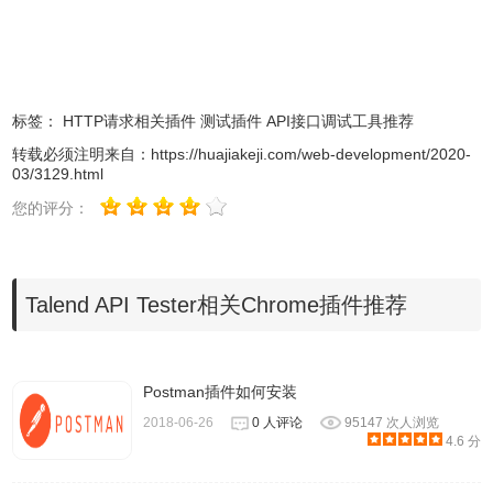
4、使用自定义变量，安全性和身份验证构建动态请求。
5、使用不同的视图（原始，漂亮，预览）可视化和检查不同
格式（JSON，XML，HTML，图像...）的响应
6、使用断言（状态，标头，XML和JSON正文，响应时
标签：
HTTP请求相关插件
测试插件
API接口调试工具推荐
间...）验证响应
转载必须注明来自：
https://huajiakeji.com/web-development/2020-
7、轻松导入您的邮递员收藏，Swagger / OAS / OpenAPI和
03/3129.html
HAR（HTTP存档）。
您的评分：
Talend API Tester插件下载安装
Talend API Tester相关Chrome插件推荐
离线安装的方法参照一下方法：老版
1.Talend API Tester插件
本
，首先在标签页输入
Chrome浏览器
Postman插件如何安装
【chrome://extensions/】进入chrome扩展程序，解压你在
2018-06-26
0 人评论
95147 次人浏览
本站下载的插件，并拖入扩展程序页即可。
4.6 分